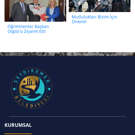
Mutlulukları Bizim İçin
Önemli
Öğretmenler Başkan
Otgöz'ü Ziyaret Etti
KURUMSAL