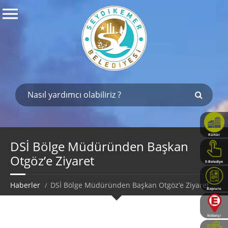
Kültür
Haritası
DSİ Bölge Müdüründen Başkan
Otgöz’e Ziyaret
E-Belediye
Haberler
DSİ Bölge Müdüründen Başkan Otgöz’e Ziyaret
Başvuru
Rehberi
Nöbetçi
Eczaneler