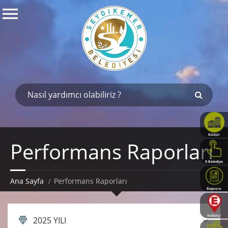
Kültür
Performans Raporları
Haritası
E-Belediye
Ana Sayfa
Performans Raporları
Başvuru
Rehberi
Nöbetçi
2025 YILI
Eczaneler