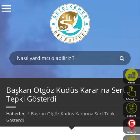
Kültür
Haritası
Başkan Otgöz Kudüs Kararına Sert
Tepki Gösterdi
E-Belediye
Haberler
Başkan Otgöz Kudüs Kararına Sert Tepki
Başvuru
Gösterdi
Rehberi
Nöbetçi
Eczaneler