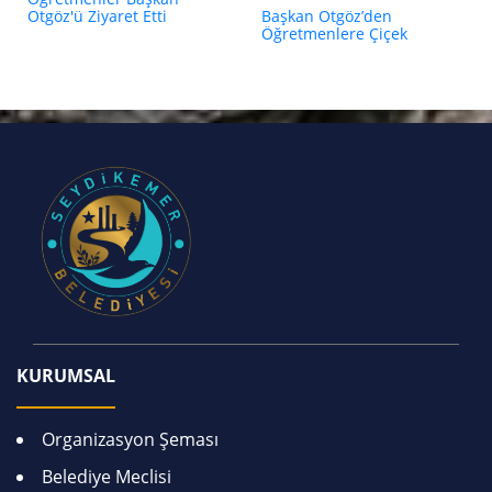
Otgöz'ü Ziyaret Etti
Başkan Otgöz’den
Öğretmenlere Çiçek
KURUMSAL
Organizasyon Şeması
Belediye Meclisi