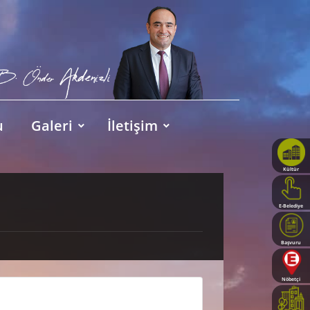
u
Galeri
İletişim
Kültür
Haritası
E-Belediye
Başvuru
Rehberi
Nöbetçi
Eczaneler