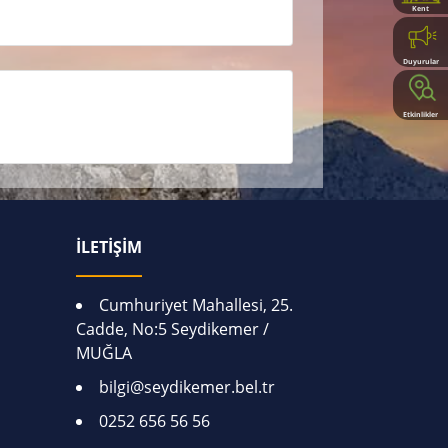
Kent
Rehberi
Duyurular
Etkinlikler
İLETİŞİM
Cumhuriyet Mahallesi, 25.
Cadde, No:5 Seydikemer /
MUĞLA
bilgi@seydikemer.bel.tr
0252 656 56 56