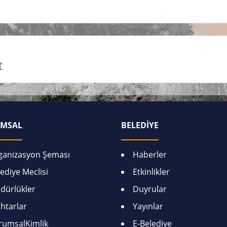
t
MSAL
BELEDİYE
ganizasyon Şeması
Haberler
ediye Meclisi
Etkinlikler
dürlükler
Duyrular
htarlar
Yayınlar
rumsalKimlik
E-Belediye