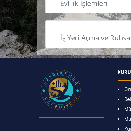
Evlilik İşlemleri
İş Yeri Açma ve Ruhsa
KURU
Or
Bel
Mü
Mu
Ku