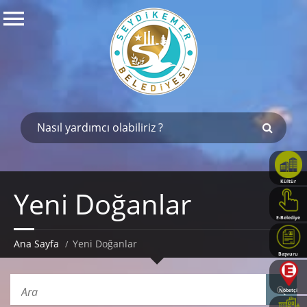
Kültür
Yeni Doğanlar
Haritası
E-Belediye
Ana Sayfa
Yeni Doğanlar
Başvuru
Rehberi
Nöbetçi
Eczaneler