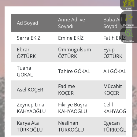
Kent
Rehberi
Anne Adı ve
Baba Adı ve
Ad Soyad
Soyadı
Soyadı
Duyurular
Serra EKİZ
Emine EKİZ
Fatih EKİZ
Etkinlikler
Ebrar
Ümmügülsüm
Eyüp
ÖZTÜRK
ÖZTÜRK
ÖZTÜRK
Tuana
Tahire GÖKAL
Ali GÖKAL
GÖKAL
Fadime
Mücahit
Asel KOÇER
KOÇER
KOÇER
Zeynep Lina
Fikriye Büşra
Celil
KAHYAOĞLU
KAHYAOĞLU
KAHYAOĞLU
Karya Ata
Neslihan
Egecan
TÜRKOĞLU
TÜRKOĞLU
TÜRKOĞLU