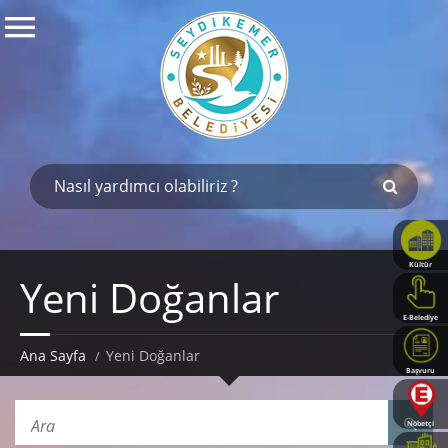
Kültür
Yeni Doğanlar
Haritası
E-Belediye
Ana Sayfa
Yeni Doğanlar
Başvuru
Rehberi
Nöbetçi
Eczaneler