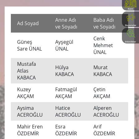
Kent
Rehberi
Anne Adı
Baba Adı
Ad Soyad
İl
ve Soyadı
ve Soyadı
Duyurular
Cenk
Güneş
Ayşegül
Etkinlikler
Mehmet
MU
Sare ÜNAL
ÜNAL
ÜNAL
Mustafa
Hülya
Murat
Atlas
MU
KABACA
KABACA
KABACA
Kuzey
Fatmagül
Çetin
MU
AKÇAM
AKÇAM
AKÇAM
Aysima
Hatice
Alperen
MU
ACEROĞLU
ACEROĞLU
ACEROĞLU
Mahir Eren
Esra
Arif
Mu
ÖZDEMİR
ÖZDEMİR
ÖZDEMİR