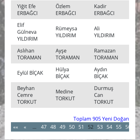
Yiğit Efe
Özlem
Kadir
Mu
ERBAĞCI
ERBAĞCI
ERBAĞCI
Elif
Rümeysa
Ali
Gülneva
MU
YILDIRIM
YILDIRIM
YILDIRIM
Aslıhan
Ayşe
Ramazan
Mu
TORAMAN
TORAMAN
TORAMAN
Hülya
Aydın
Eylül BİÇAK
Mu
BİÇAK
BİÇAK
Beyhan
Durmuş
Medine
Cemre
Can
Mu
TORKUT
TORKUT
TORKUT
Toplam 905 Yeni Doğan
««
«
…
47
48
49
50
51
52
53
54
55
56
…