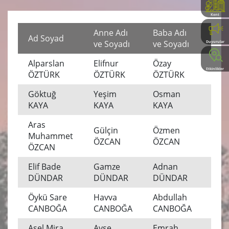
Kent
Rehberi
Anne Adı
Baba Adı
Ad Soyad
İl
ve Soyadı
ve Soyadı
Duyurular
Alparslan
Elifnur
Özay
MU
Etkinlikler
ÖZTÜRK
ÖZTÜRK
ÖZTÜRK
Göktuğ
Yeşim
Osman
MU
KAYA
KAYA
KAYA
Aras
Gülçin
Özmen
Muhammet
MU
ÖZCAN
ÖZCAN
ÖZCAN
Elif Bade
Gamze
Adnan
MU
DÜNDAR
DÜNDAR
DÜNDAR
Öykü Sare
Havva
Abdullah
MU
CANBOĞA
CANBOĞA
CANBOĞA
Asel Mira
Ayşe
Emrah