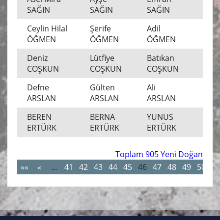
MU
SAĞIN
SAĞIN
SAĞIN
Ceylin Hilal
Şerife
Adil
MU
ÖĞMEN
ÖĞMEN
ÖĞMEN
Deniz
Lütfiye
Batıkan
MU
COŞKUN
COŞKUN
COŞKUN
Defne
Gülten
Ali
MU
ARSLAN
ARSLAN
ARSLAN
BEREN
BERNA
YUNUS
MU
ERTÜRK
ERTÜRK
ERTÜRK
Toplam 905 Yeni Doğan
««
«
…
41
42
43
44
45
46
47
48
49
50
…