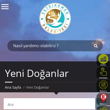
Kültür
Yeni Doğanlar
Haritası
E-Belediye
Ana Sayfa
Yeni Doğanlar
Başvuru
Rehberi
Nöbetçi
Eczaneler