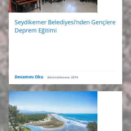
Seydikemer Belediyesi’nden Gençlere
Deprem Eğitimi
Devamını Oku
Görüntülenme: 2674