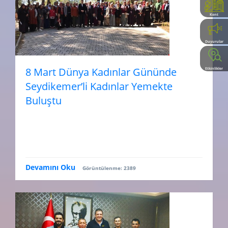
Kent
Rehberi
Duyurular
8 Mart Dünya Kadınlar Gününde
Etkinlikler
Seydikemer’li Kadınlar Yemekte
Buluştu
Devamını Oku
Görüntülenme: 2389