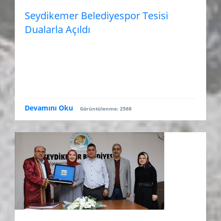
Seydikemer Belediyespor Tesisi
Dualarla Açıldı
Devamını Oku
Görüntülenme: 2568