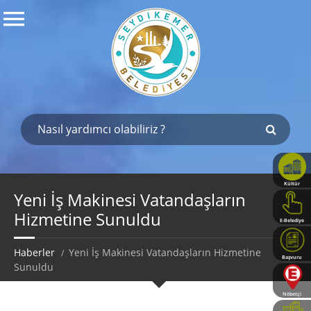
Kültür
Haritası
Yeni İş Makinesi Vatandaşların
Hizmetine Sunuldu
E-Belediye
Haberler
Yeni İş Makinesi Vatandaşların Hizmetine
Başvuru
Sunuldu
Rehberi
Nöbetçi
Eczaneler