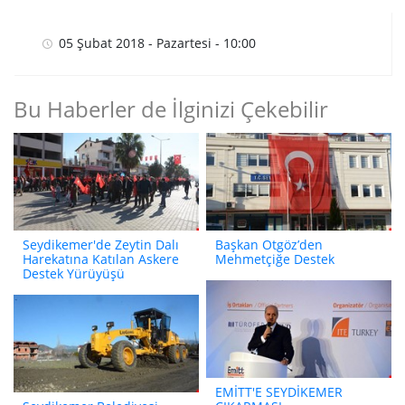
05 Şubat 2018 - Pazartesi - 10:00
Bu Haberler de İlginizi Çekebilir
Seydikemer'de Zeytin Dalı
Başkan Otgöz’den
Harekatına Katılan Askere
Mehmetçiğe Destek
Destek Yürüyüşü
EMİTT'E SEYDİKEMER