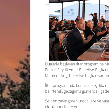
Dualarla başlayan iftar programına Mu
Dilekli, Seydikemer Belediye Başkanı
Mehmet Arıç, belediye başkan yardımcı
İftar programında konuşan Seydikeme
belirterek, geçtiğimiz günlerde ilçed
Selden zarar gören üreticilere ve vat
olduklarını ifade etti.