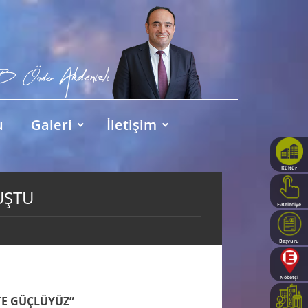
u
Galeri
İletişim
Kültür
Haritası
UŞTU
E-Belediye
Başvuru
Rehberi
Nöbetçi
Eczaneler
TE GÜÇLÜYÜZ”