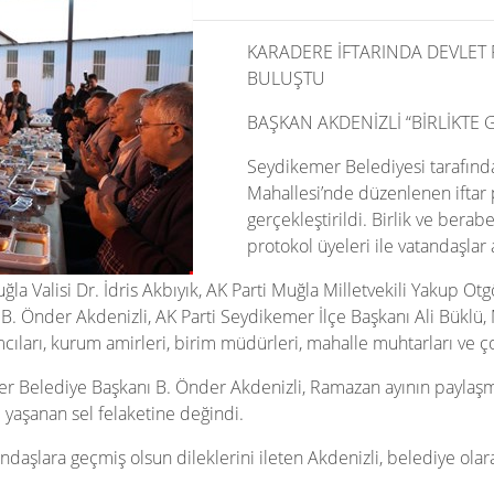
KARADERE İFTARINDA DEVLE
BULUŞTU
BAŞKAN AKDENİZLİ “BİRLİKTE
Seydikemer Belediyesi tarafınd
Mahallesi’nde düzenlenen iftar 
gerçekleştirildi. Birlik ve berab
protokol üyeleri ile vatandaşlar
ğla Valisi Dr. İdris Akbıyık, AK Parti Muğla Milletvekili Yakup
 B. Önder Akdenizli, AK Parti Seydikemer İlçe Başkanı Ali Büklü
ları, kurum amirleri, birim müdürleri, mahalle muhtarları ve ço
r Belediye Başkanı B. Önder Akdenizli, Ramazan ayının paylaşm
e yaşanan sel felaketine değindi.
andaşlara geçmiş olsun dileklerini ileten Akdenizli, belediye ol