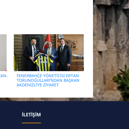
ZAN-
FENERBAHÇE YÖNETİCİSİ ERTAN
TORUNOĞULLARI’NDAN BAŞKAN
AKDENİZLİ’YE ZİYARET
İLETİŞİM