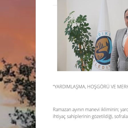
“YARDIMLAŞMA, HOŞGÖRÜ VE MER
Ramazan ayının manevi ikliminin; yar
ihtiyaç sahiplerinin gözetildiği, sofra