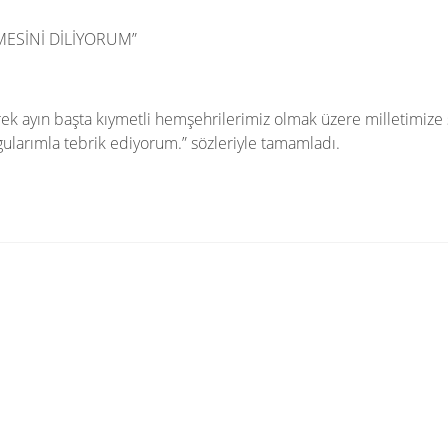
MESİNİ DİLİYORUM”
k ayın başta kıymetli hemşehrilerimiz olmak üzere milletimize s
ygularımla tebrik ediyorum.” sözleriyle tamamladı.