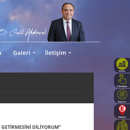
u
Galeri
İletişim
Kültür
Haritası
E-Belediye
Başvuru
Rehberi
Nöbetçi
Eczaneler
T GETİRMESİNİ DİLİYORUM”