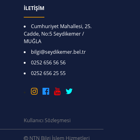
İLETİŞİM
Cumhuriyet Mahallesi, 25.
Cadde, No:5 Seydikemer /
MUĞLA
bilgi@seydikemer.bel.tr
0252 656 56 56
0252 656 25 55
Kullanıcı Sözleşmesi
NTN Bilgi İşlem Hizmetleri