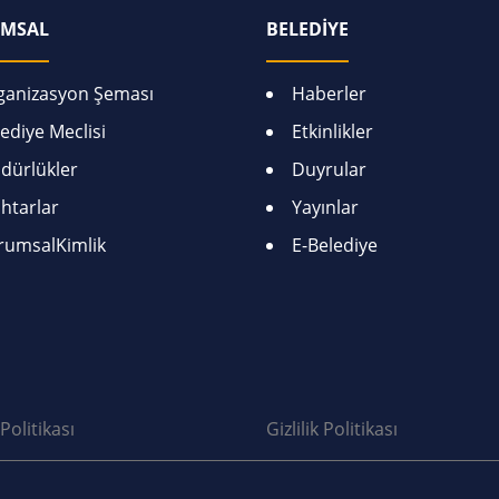
MSAL
BELEDİYE
ganizasyon Şeması
Haberler
ediye Meclisi
Etkinlikler
dürlükler
Duyrular
htarlar
Yayınlar
rumsalKimlik
E-Belediye
Politikası
Gizlilik Politikası