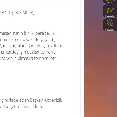
Kent
Rehberi
AN-I ŞERİF MESAJI
Duyurular
Etkinlikler
azan ayının birlik, beraberlik,
ının en güçlü şekilde yaşandığı
unu vurguladı. On bir ayın sultanı
na, kardeşliğin pekişmesine ve
a vesile olmasını temenni etti.
ğini ifade eden Başkan Akdenizli,
ırlar getirmesini diledi.