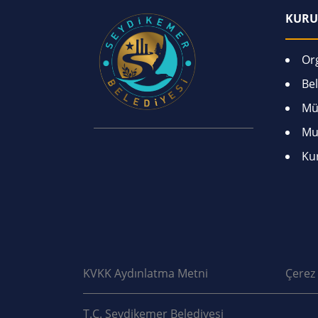
KURU
Or
Bel
Mü
Mu
Ku
KVKK Aydınlatma Metni
Çerez 
T.C. Seydikemer Belediyesi