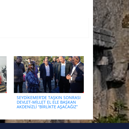
SEYDİKEMER’DE TAŞKIN SONRASI
DEVLET-MİLLET EL ELE BAŞKAN
AKDENİZLİ “BİRLİKTE AŞACAĞIZ”