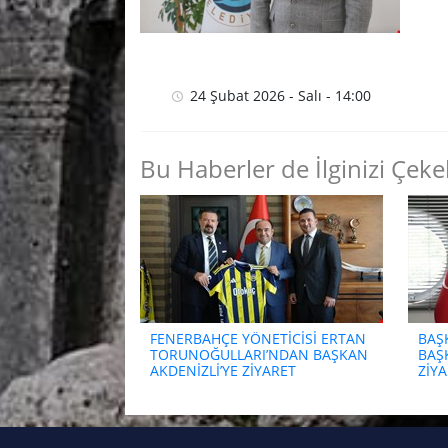
24 Şubat 2026 - Salı - 14:00
Bu Haberler de İlginizi Çekeb
FENERBAHÇE YÖNETİCİSİ ERTAN
BAŞ
TORUNOĞULLARI’NDAN BAŞKAN
BAŞ
AKDENİZLİ’YE ZİYARET
ZİYA