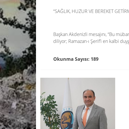
“SAĞLIK, HUZUR VE BEREKET GETİR
Başkan Akdenizli mesajını, “Bu mübare
diliyor; Ramazan-ı Şerif’i en kalbi du
Okunma Sayısı: 189