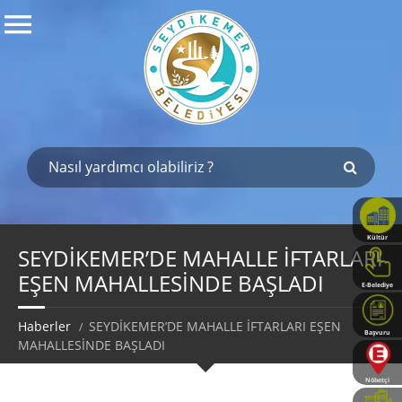
Kültür
Haritası
SEYDİKEMER’DE MAHALLE İFTARLARI
EŞEN MAHALLESİNDE BAŞLADI
E-Belediye
Haberler
SEYDİKEMER’DE MAHALLE İFTARLARI EŞEN
Başvuru
MAHALLESİNDE BAŞLADI
Rehberi
Nöbetçi
Eczaneler