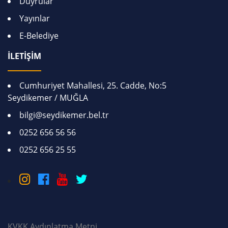
Duyrular
Yayınlar
E-Belediye
İLETİŞİM
Cumhuriyet Mahallesi, 25. Cadde, No:5
Seydikemer / MUĞLA
bilgi@seydikemer.bel.tr
0252 656 56 56
0252 656 25 55
KVKK Aydınlatma Metni