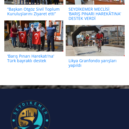
“Başkan Otgöz Sivil Toplum
SEYDİKEMER MECLİSİ
Kuruluşlarını Ziyaret etti”
‘BARIŞ PINARI HAREKÂTINA’
DESTEK VERDİ
'Barış Pınarı Harekatı'na'
Türk bayraklı destek
Likya Granfondo yarışları
yapıldı