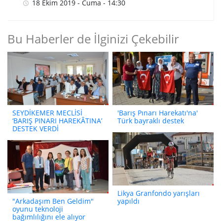
18 Ekim 2019 - Cuma - 14:30
Bu Haberler de İlginizi Çekebilir
SEYDİKEMER MECLİSİ
'Barış Pınarı Harekatı'na'
‘BARIŞ PINARI HAREKÂTINA’
Türk bayraklı destek
DESTEK VERDİ
Likya Granfondo yarışları
"Arkadaşım Ben Geldim"
yapıldı
oyunu teknoloji
bağımlılığını ele alıyor