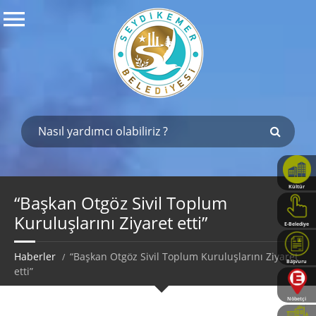
Kültür
Haritası
“Başkan Otgöz Sivil Toplum
Kuruluşlarını Ziyaret etti”
E-Belediye
Haberler
“Başkan Otgöz Sivil Toplum Kuruluşlarını Ziyaret
Başvuru
etti”
Rehberi
Nöbetçi
Eczaneler