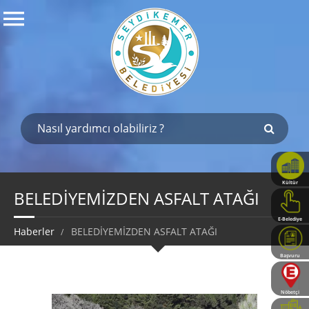
Kültür
Haritası
BELEDİYEMİZDEN ASFALT ATAĞI
E-Belediye
Haberler
BELEDİYEMİZDEN ASFALT ATAĞI
Başvuru
Rehberi
Nöbetçi
Eczaneler