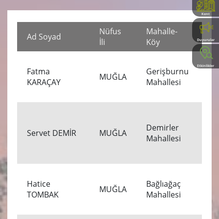
Kent
Rehberi
Nüfus
Mahalle-
Öl
Ad Soyad
İli
Köy
Tar
Duyurular
Etkinlikler
Fatma
Gerişburnu
19
MUĞLA
KARAÇAY
Mahallesi
00
Demirler
18
Servet DEMİR
MUĞLA
Mahallesi
00
Hatice
Bağlıağaç
17
MUĞLA
TOMBAK
Mahallesi
00