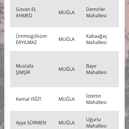
Gızvan EL
Demirler
16
MUĞLA
AHMED
Mahallesi
00
Ümmügülsüm
Kabaağaç
15
MUĞLA
ERYILMAZ
Mahallesi
00
Mustafa
Bayır
14
MUĞLA
ŞİMŞİR
Mahallesi
00
İzzettin
13
Kemal YİĞİT
MUĞLA
Mahallesi
00
Uğurlu
13
Ayşe SÜRMEN
MUĞLA
Mahallesi
00