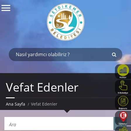
Kültür
Vefat Edenler
Haritası
E-Belediye
Ana Sayfa
Vefat Edenler
Başvuru
Rehberi
Nöbetçi
Eczaneler