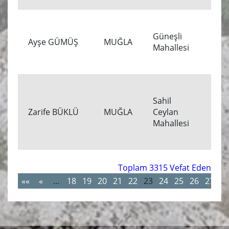
Güneşli
12
Ayşe GÜMÜŞ
MUĞLA
Mahallesi
00
Sahil
11
Zarife BÜKLÜ
MUĞLA
Ceylan
00
Mahallesi
Toplam 3315 Vefat Eden
««
«
…
18
19
20
21
22
23
24
25
26
27
…