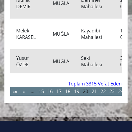
Murat
Demirler
2.04.
MUĞLA
DEMİR
Mahallesi
00:00
Melek
Kayadibi
1.04.
MUĞLA
KARASEL
Mahallesi
00:00
Yusuf
Seki
30.03
MUĞLA
ÖZDE
Mahallesi
00:00
Toplam 3315 Vefat Eden
««
«
…
15
16
17
18
19
20
21
22
23
24
…