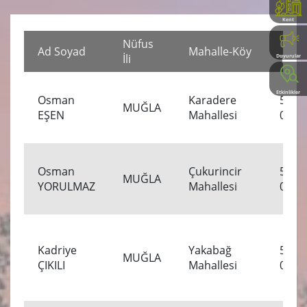
Kent
Rehberi
Nüfus
Ölü
Ad Soyad
Mahalle-Köy
İli
Tarih
Duyurular
Etkinlikler
Osman
Karadere
5.04.
MUĞLA
EŞEN
Mahallesi
00:00
Osman
Çukurincir
5.04.
MUĞLA
YORULMAZ
Mahallesi
00:00
Kadriye
Yakabağ
5.04.
MUĞLA
ÇIKILI
Mahallesi
00:00