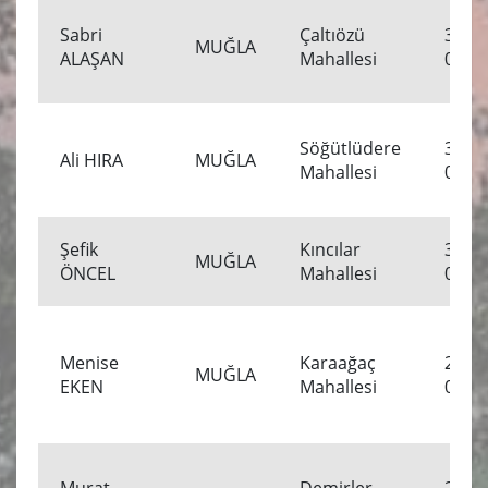
Sabri
Çaltıözü
3.04.
MUĞLA
ALAŞAN
Mahallesi
00:00
Söğütlüdere
3.04.
Ali HIRA
MUĞLA
Mahallesi
00:00
Şefik
Kıncılar
3.04.
MUĞLA
ÖNCEL
Mahallesi
00:00
Menise
Karaağaç
2.04.
MUĞLA
EKEN
Mahallesi
00:00