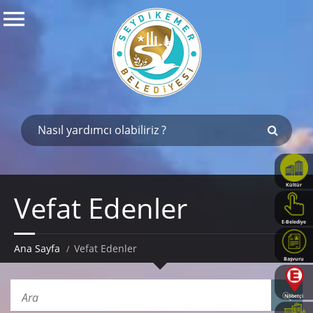
Kültür
Vefat Edenler
Haritası
E-Belediye
Ana Sayfa
Vefat Edenler
Başvuru
Rehberi
Nöbetçi
Eczaneler