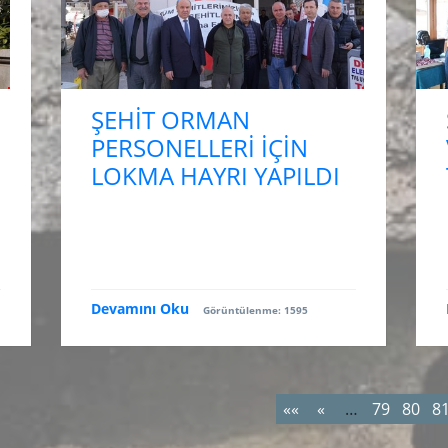
ŞEHİT ORMAN
PERSONELLERİ İÇİN
LOKMA HAYRI YAPILDI
Devamını Oku
Görüntülenme: 1595
««
«
…
79
80
8