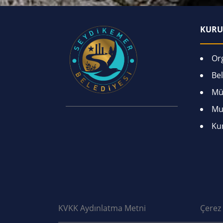
KURU
Or
Bel
Mü
Mu
Ku
KVKK Aydınlatma Metni
Çerez 