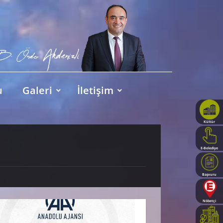
u
Galeri
İletişim
Kültür
Haritası
E-Belediye
Başvuru
Rehberi
Nöbetçi
Eczaneler