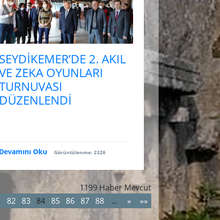
SEYDİKEMER’DE 2. AKIL
VE ZEKA OYUNLARI
TURNUVASI
DÜZENLENDİ
Devamını Oku
Görüntülenme: 2326
1199 Haber Mevcut
1
82
83
84
85
86
87
88
…
»
»»