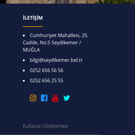
İLETİŞİM
Cumhuriyet Mahallesi, 25.
Cadde, No:5 Seydikemer /
MUĞLA
bilgi@seydikemer.bel.tr
0252 656 56 56
0252 656 25 55
Kullanıcı Sözleşmesi