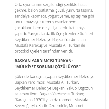
Orta oyunlarının sergilendiği şenlikte halat
çekme, balon patlatma, çuval, yumurta taşıma,
sandalye kapmaca, yoğurt yeme, eş taşıma gibi
unutulmaya yüz tutmuş oyunlar hem
çocukların hem de yetişkinlerin katılımıyla
yapıldı. Yarışmalarda ilk üçe girenlere ödülleri
Seydikemer Belediye Başkan Yardımcıları
Mustafa Karakuş ve Mustafa Ali Türkan ile
protokol üyeleri tarafından verildi.
BAŞKAN YARDIMCISI TÜRKAN:
“MÜLKİYET SORUNU ÇÖZÜLÜYOR”
Şölende konuşma yapan Seydikemer Belediye
Başkan Yardımcısı Mustafa Ali Türkan,
Seydikemer Belediye Başkanı Yakup Otgöz’ün
selamını iletti. Başkan Yardımcısı Türkan;
“Karaçulha 1970’li yıllarda rahmetli Mustafa
Severoğlu’yla, Kadir Özdemir’le, Mehmet