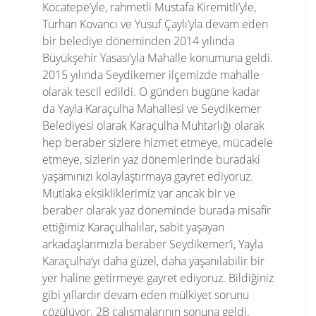
Kocatepe’yle, rahmetli Mustafa Kiremitli’yle,
Turhan Kovancı ve Yusuf Çaylı’yla devam eden
bir belediye döneminden 2014 yılında
Büyükşehir Yasası’yla Mahalle konumuna geldi.
2015 yılında Seydikemer ilçemizde mahalle
olarak tescil edildi. O günden bugüne kadar
da Yayla Karaçulha Mahallesi ve Seydikemer
Belediyesi olarak Karaçulha Muhtarlığı olarak
hep beraber sizlere hizmet etmeye, mücadele
etmeye, sizlerin yaz dönemlerinde buradaki
yaşamınızı kolaylaştırmaya gayret ediyoruz.
Mutlaka eksikliklerimiz var ancak bir ve
beraber olarak yaz döneminde burada misafir
ettiğimiz Karaçulhalılar, sabit yaşayan
arkadaşlarımızla beraber Seydikemer’i, Yayla
Karaçulha’yı daha güzel, daha yaşanılabilir bir
yer haline getirmeye gayret ediyoruz. Bildiğiniz
gibi yıllardır devam eden mülkiyet sorunu
çözülüyor. 2B çalışmalarının sonuna geldi.