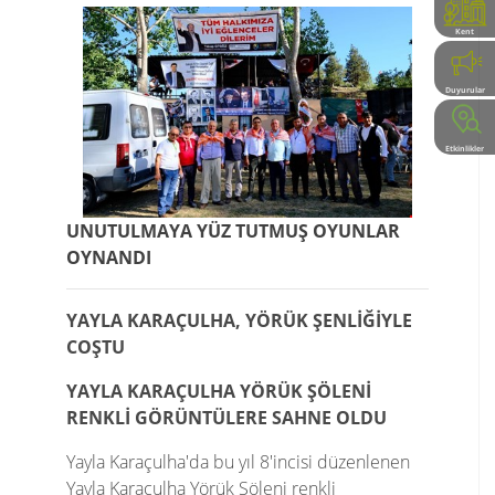
Kent
Rehberi
Duyurular
Etkinlikler
UNUTULMAYA YÜZ TUTMUŞ OYUNLAR
OYNANDI
YAYLA KARAÇULHA, YÖRÜK ŞENLİĞİYLE
COŞTU
YAYLA KARAÇULHA YÖRÜK ŞÖLENİ
RENKLİ GÖRÜNTÜLERE SAHNE OLDU
Yayla Karaçulha'da bu yıl 8'incisi düzenlenen
Yayla Karaçulha Yörük Şöleni renkli