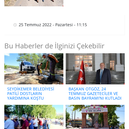
25 Temmuz 2022 - Pazartesi - 11:15
Bu Haberler de İlginizi Çekebilir
SEYDİKEMER BELEDİYESİ
BAŞKAN OTGÖZ, 24
PATİLİ DOSTLARIN
TEMMUZ GAZETECİLER VE
YARDIMINA KOŞTU
BASIN BAYRAMI’NI KUTLADI