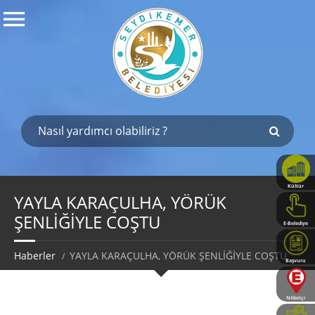
Kültür
Haritası
YAYLA KARAÇULHA, YÖRÜK
ŞENLİĞİYLE COŞTU
E-Belediye
Haberler
YAYLA KARAÇULHA, YÖRÜK ŞENLİĞİYLE COŞTU
Başvuru
Rehberi
Nöbetçi
Eczaneler