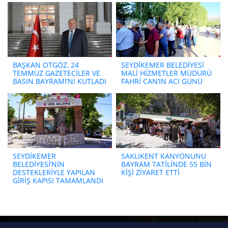
BAŞKAN OTGÖZ, 24
SEYDİKEMER BELEDİYESİ
TEMMUZ GAZETECİLER VE
MALİ HİZMETLER MÜDÜRÜ
BASIN BAYRAMI’NI KUTLADI
FAHRİ CAN’IN ACI GÜNÜ
SEYDİKEMER
SAKLIKENT KANYONUNU
BELEDİYESİ’NİN
BAYRAM TATİLİNDE 55 BİN
DESTEKLERİYLE YAPILAN
KİŞİ ZİYARET ETTİ
GİRİŞ KAPISI TAMAMLANDI