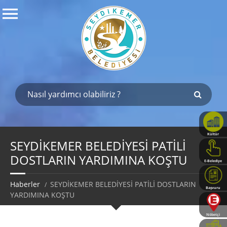
Kültür
Haritası
SEYDİKEMER BELEDİYESİ PATİLİ
DOSTLARIN YARDIMINA KOŞTU
E-Belediye
Haberler
SEYDİKEMER BELEDİYESİ PATİLİ DOSTLARIN
Başvuru
YARDIMINA KOŞTU
Rehberi
Nöbetçi
Eczaneler