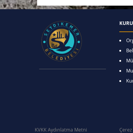
KURU
Or
Bel
Mü
Mu
Ku
KVKK Aydınlatma Metni
Çerez 