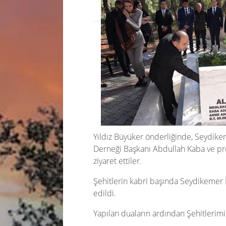
Yıldız Büyüker önderliğinde, Seydik
Derneği Başkanı Abdullah Kaba ve pro
ziyaret ettiler.
Şehitlerin kabri başında Seydikemer İ
edildi.
Yapılan duaların ardından Şehitlerimiz