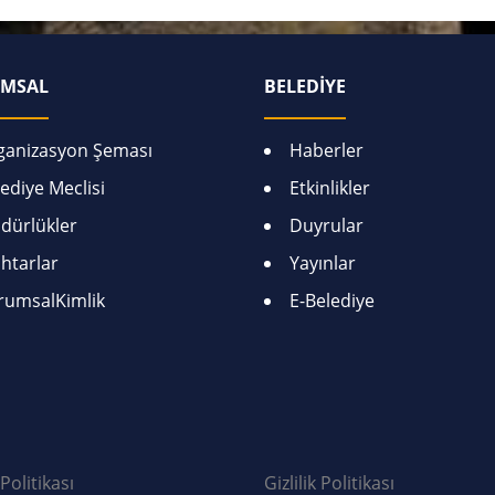
MSAL
BELEDİYE
ganizasyon Şeması
Haberler
ediye Meclisi
Etkinlikler
dürlükler
Duyrular
htarlar
Yayınlar
rumsalKimlik
E-Belediye
Politikası
Gizlilik Politikası