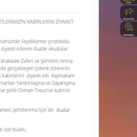
Kent
Rehberi
Duyurular
LERİMİZİN KABİRLERİNİ ZİYARET
Etkinlikler
 dönümünde Seydikemer protokolü
i ziyaret ederek dualar okudular.
anakkale Zaferi ve Şehitleri Anma
nde gerçekleşen çelenk töreninin
 kabirlerini ziyaret etti. Kaymakam
amanları Yardımlaşma ve Dayanışma
 ve şehit Osman Tosun’un kabrini
rken, şehitlerimiz için de dualar
ti son buldu.