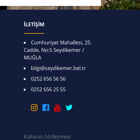
İLETİŞİM
Cumhuriyet Mahallesi, 25.
Cadde, No:5 Seydikemer /
MUĞLA
bilgi@seydikemer.bel.tr
0252 656 56 56
0252 656 25 55
Kullanıcı Sözleşmesi