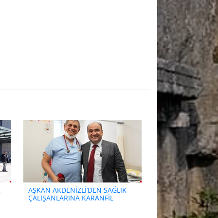
K
AŞKAN AKDENİZLİ’DEN SAĞLIK
ÇALIŞANLARINA KARANFİL