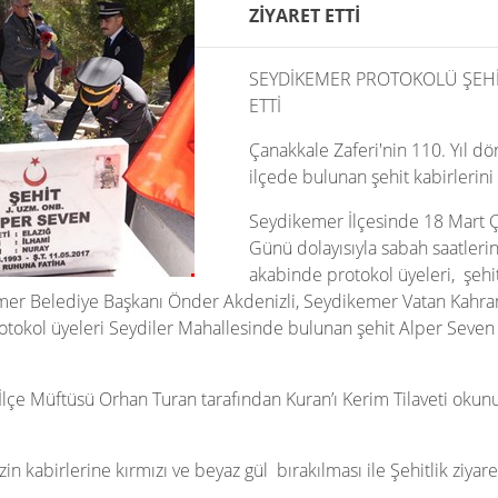
ZİYARET ETTİ
SEYDİKEMER PROTOKOLÜ ŞEHİT
ETTİ
Çanakkale Zaferi'nin 110. Yıl
ilçede bulunan şehit kabirlerin
Seydikemer İlçesinde 18 Mart Ç
Günü dolayısıyla sabah saatleri
akabinde protokol üyeleri, şehit
emer Belediye Başkanı Önder Akdenizli, Seydikemer Vatan Kahr
tokol üyeleri Seydiler Mahallesinde bulunan şehit Alper Seven
lçe Müftüsü Orhan Turan tarafından Kuran’ı Kerim Tilaveti okunu
in kabirlerine kırmızı ve beyaz gül bırakılması ile Şehitlik ziyare