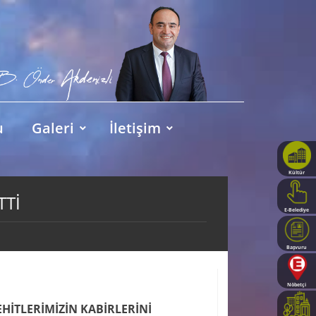
u
Galeri
İletişim
Kültür
Haritası
TTİ
E-Belediye
Başvuru
Rehberi
Nöbetçi
Eczaneler
HİTLERİMİZİN KABİRLERİNİ