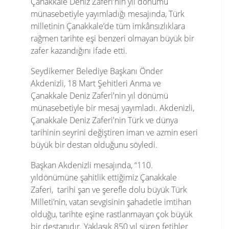
Çanakkale Deniz Zaferi'nin yıl dönümü
münasebetiyle yayımladığı mesajında, Türk
milletinin Çanakkale’de tüm imkânsızlıklara
rağmen tarihte eşi benzeri olmayan büyük bir
zafer kazandığını ifade etti.
Seydikemer Belediye Başkanı Önder
Akdenizli, 18 Mart Şehitleri Anma ve
Çanakkale Deniz Zaferi'nin yıl dönümü
münasebetiyle bir mesaj yayımladı. Akdenizli,
Çanakkale Deniz Zaferi'nin Türk ve dünya
tarihinin seyrini değiştiren iman ve azmin eseri
büyük bir destan olduğunu söyledi.
Başkan Akdenizli mesajında, “110.
yıldönümüne şahitlik ettiğimiz Çanakkale
Zaferi, tarihi şan ve şerefle dolu büyük Türk
Milleti’nin, vatan sevgisinin şahadetle imtihan
olduğu, tarihte eşine rastlanmayan çok büyük
bir destanıdır. Yaklaşık 850 yıl süren fetihler