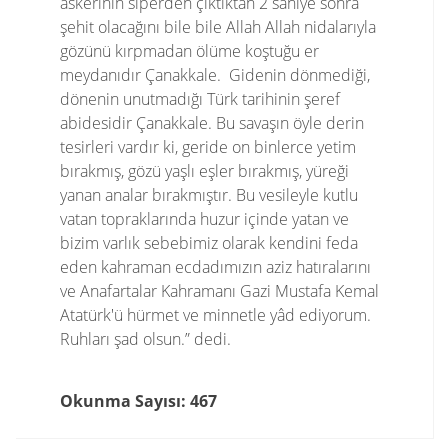
askerinin siperden çıktıktan 2 saniye sonra
şehit olacağını bile bile Allah Allah nidalarıyla
gözünü kırpmadan ölüme koştuğu er
meydanıdır Çanakkale. Gidenin dönmediği,
dönenin unutmadığı Türk tarihinin şeref
abidesidir Çanakkale. Bu savaşın öyle derin
tesirleri vardır ki, geride on binlerce yetim
bırakmış, gözü yaşlı eşler bırakmış, yüreği
yanan analar bırakmıştır. Bu vesileyle kutlu
vatan topraklarında huzur içinde yatan ve
bizim varlık sebebimiz olarak kendini feda
eden kahraman ecdadımızın aziz hatıralarını
ve Anafartalar Kahramanı Gazi Mustafa Kemal
Atatürk'ü hürmet ve minnetle yâd ediyorum.
Ruhları şad olsun.” dedi.
Okunma Sayısı: 467