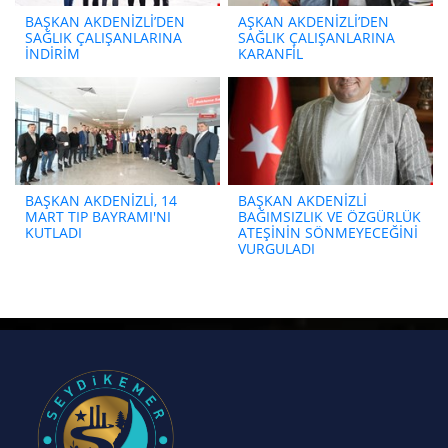
BAŞKAN AKDENİZLİ’DEN
AŞKAN AKDENİZLİ’DEN
SAĞLIK ÇALIŞANLARINA
SAĞLIK ÇALIŞANLARINA
İNDİRİM
KARANFİL
BAŞKAN AKDENİZLİ, 14
BAŞKAN AKDENİZLİ
MART TIP BAYRAMI'NI
BAĞIMSIZLIK VE ÖZGÜRLÜK
KUTLADI
ATEŞİNİN SÖNMEYECEĞİNİ
VURGULADI