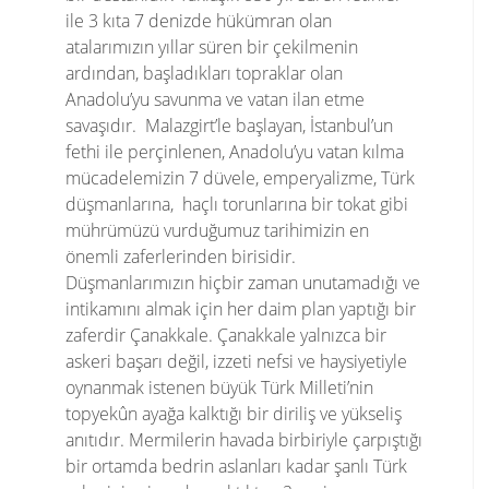
ile 3 kıta 7 denizde hükümran olan
atalarımızın yıllar süren bir çekilmenin
ardından, başladıkları topraklar olan
Anadolu’yu savunma ve vatan ilan etme
savaşıdır. Malazgirt’le başlayan, İstanbul’un
fethi ile perçinlenen, Anadolu’yu vatan kılma
mücadelemizin 7 düvele, emperyalizme, Türk
düşmanlarına, haçlı torunlarına bir tokat gibi
mührümüzü vurduğumuz tarihimizin en
önemli zaferlerinden birisidir.
Düşmanlarımızın hiçbir zaman unutamadığı ve
intikamını almak için her daim plan yaptığı bir
zaferdir Çanakkale. Çanakkale yalnızca bir
askeri başarı değil, izzeti nefsi ve haysiyetiyle
oynanmak istenen büyük Türk Milleti’nin
topyekûn ayağa kalktığı bir diriliş ve yükseliş
anıtıdır. Mermilerin havada birbiriyle çarpıştığı
bir ortamda bedrin aslanları kadar şanlı Türk