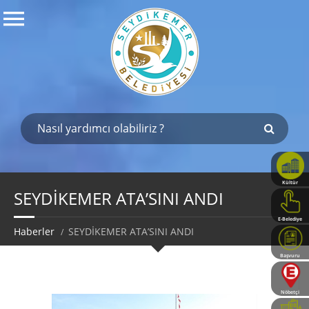
Kültür
Haritası
SEYDİKEMER ATA’SINI ANDI
E-Belediye
Haberler
SEYDİKEMER ATA’SINI ANDI
Başvuru
Rehberi
Nöbetçi
Eczaneler