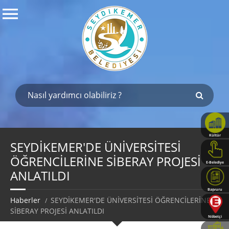
Kültür
Haritası
SEYDİKEMER'DE ÜNİVERSİTESİ
ÖĞRENCİLERİNE SİBERAY PROJESİ
E-Belediye
ANLATILDI
Başvuru
Rehberi
Haberler
SEYDİKEMER'DE ÜNİVERSİTESİ ÖĞRENCİLERİNE
SİBERAY PROJESİ ANLATILDI
Nöbetçi
Eczaneler