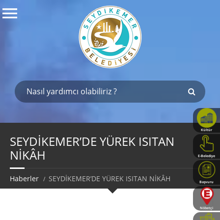
Kültür
Haritası
SEYDİKEMER’DE YÜREK ISITAN
NİKÂH
E-Belediye
Haberler
SEYDİKEMER’DE YÜREK ISITAN NİKÂH
Başvuru
Rehberi
Nöbetçi
Eczaneler