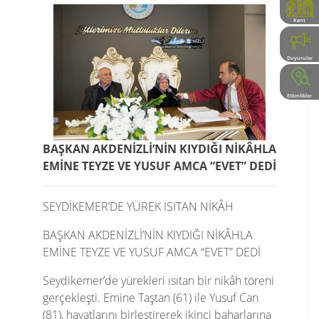
Kent
Rehberi
Duyurular
Etkinlikler
BAŞKAN AKDENİZLİ’NİN KIYDIĞI NİKÂHLA
EMİNE TEYZE VE YUSUF AMCA “EVET” DEDİ
SEYDİKEMER’DE YÜREK ISITAN NİKÂH
BAŞKAN AKDENİZLİ’NİN KIYDIĞI NİKÂHLA
EMİNE TEYZE VE YUSUF AMCA “EVET” DEDİ
Seydikemer’de yürekleri ısıtan bir nikâh töreni
gerçekleşti. Emine Taştan (61) ile Yusuf Can
(81), hayatlarını birleştirerek ikinci baharlarına