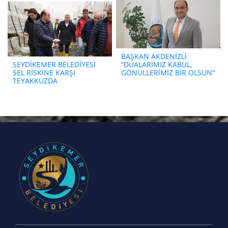
BAŞKAN AKDENİZLİ
SEYDİKEMER BELEDİYESİ
“DUALARIMIZ KABUL,
SEL RİSKİNE KARŞI
GÖNÜLLERİMİZ BİR OLSUN”
TEYAKKUZDA