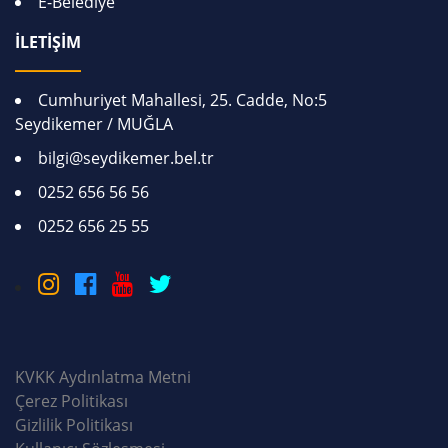
E-Belediye
İLETİŞİM
Cumhuriyet Mahallesi, 25. Cadde, No:5
Seydikemer / MUĞLA
bilgi@seydikemer.bel.tr
0252 656 56 56
0252 656 25 55
KVKK Aydınlatma Metni
Çerez Politikası
Gizlilik Politikası