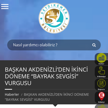
Kültür
Haritası
BAŞKAN AKDENİZLİ’DEN İKİNCİ
DÖNEME “BAYRAK SEVGİSİ”
E-Belediye
VURGUSU
Başvuru
Rehberi
Haberler
BAŞKAN AKDENİZLİ’DEN İKİNCİ DÖNEME
“BAYRAK SEVGİSİ” VURGUSU
Nöbetçi
Eczaneler