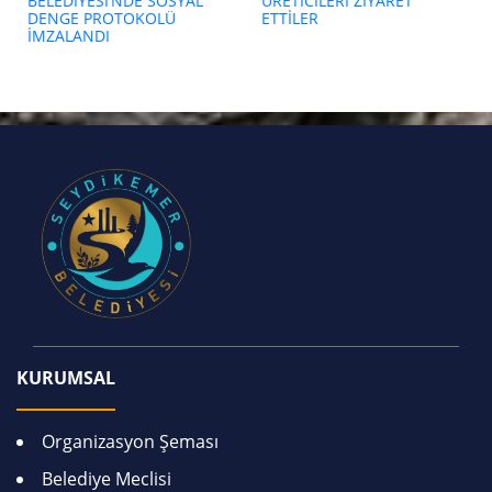
BELEDİYESİ’NDE SOSYAL
ÜRETİCİLERİ ZİYARET
DENGE PROTOKOLÜ
ETTİLER
İMZALANDI
KURUMSAL
Organizasyon Şeması
Belediye Meclisi