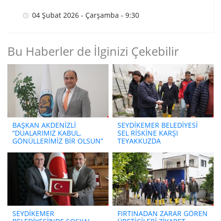
04 Şubat 2026 - Çarşamba - 9:30
Bu Haberler de İlginizi Çekebilir
BAŞKAN AKDENİZLİ
SEYDİKEMER BELEDİYESİ
“DUALARIMIZ KABUL,
SEL RİSKİNE KARŞI
GÖNÜLLERİMİZ BİR OLSUN”
TEYAKKUZDA
SEYDİKEMER
FIRTINADAN ZARAR GÖREN