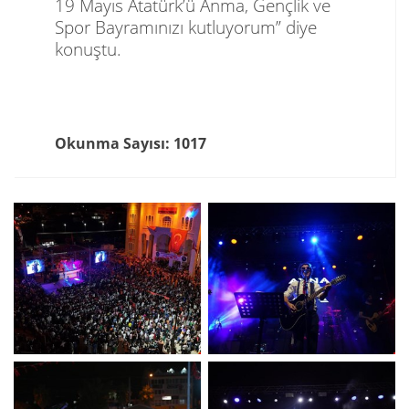
19 Mayıs Atatürk’ü Anma, Gençlik ve
Spor Bayramınızı kutluyorum” diye
konuştu.
Okunma Sayısı: 1017