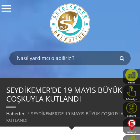
Kültür
Haritası
SEYDİKEMER’DE 19 MAYIS BÜYÜK
COŞKUYLA KUTLANDI
E-Belediye
Haberler
SEYDİKEMER’DE 19 MAYIS BÜYÜK COŞKUYLA
Başvuru
KUTLANDI
Rehberi
Nöbetçi
Eczaneler