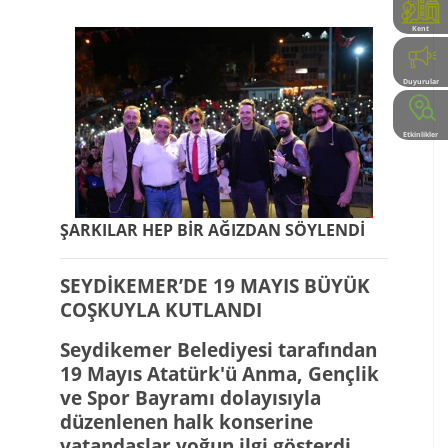
Kent
Rehberi
Duyurular
Etkinlikler
ŞARKILAR HEP BİR AĞIZDAN SÖYLENDİ
SEYDİKEMER’DE 19 MAYIS BÜYÜK
COŞKUYLA KUTLANDI
Seydikemer Belediyesi tarafından
19 Mayıs Atatürk'ü Anma, Gençlik
ve Spor Bayramı
dolayısıyla
düzenlenen halk konserine
vatandaşlar yoğun ilgi gösterdi.