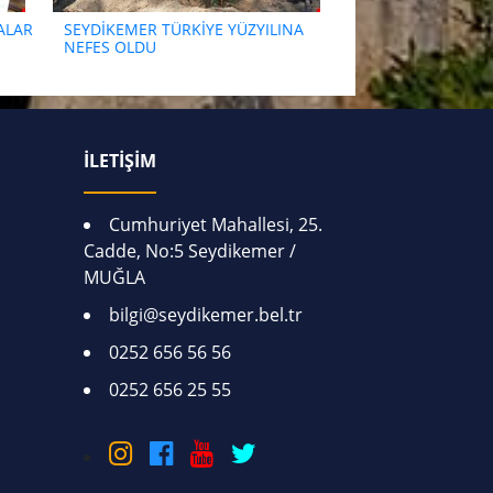
ALAR
SEYDİKEMER TÜRKİYE YÜZYILINA
NEFES OLDU
İLETİŞİM
Cumhuriyet Mahallesi, 25.
Cadde, No:5 Seydikemer /
MUĞLA
bilgi@seydikemer.bel.tr
0252 656 56 56
0252 656 25 55