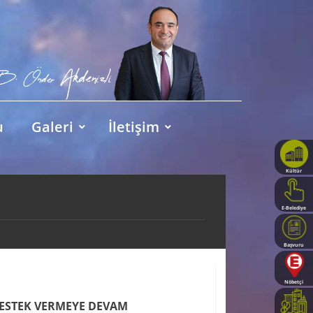
u
Galeri
İletişim
Kültür
Haritası
E-Belediye
Başvuru
Rehberi
Nöbetçi
Eczaneler
DESTEK VERMEYE DEVAM