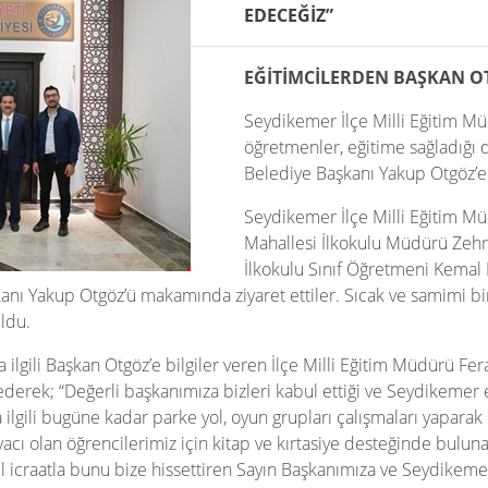
EDECEĞİZ”
EĞİTİMCİLERDEN BAŞKAN O
Seydikemer İlçe Milli Eğitim Mü
öğretmenler, eğitime sağladığı
Belediye Başkanı Yakup Otgöz’e 
Seydikemer İlçe Milli Eğitim Mü
Mahallesi İlkokulu Müdürü Zehr
İlkokulu Sınıf Öğretmeni Kema
anı Yakup Otgöz’ü makamında ziyaret ettiler. Sıcak ve samimi bi
ldu.
 ilgili Başkan Otgöz’e bilgiler veren İlçe Milli Eğitim Müdürü Fe
 ederek; “Değerli başkanımıza bizleri kabul ettiği ve Seydikemer 
lgili bugüne kadar parke yol, oyun grupları çalışmaları yaparak 
cı olan öğrencilerimiz için kitap ve kırtasiye desteğinde bulunar
 icraatla bunu bize hissettiren Sayın Başkanımıza ve Seydikemer