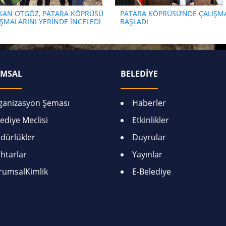
KAN OTGÖZ, PATARA KÖPRÜSÜ
PATARA KÖPRÜSÜ’NDE ÇALIŞM
IŞMALARINI YERİNDE İNCELEDİ
BAŞLADI
MSAL
BELEDİYE
ganizasyon Şeması
Haberler
ediye Meclisi
Etkinlikler
dürlükler
Duyrular
htarlar
Yayınlar
rumsalKimlik
E-Belediye