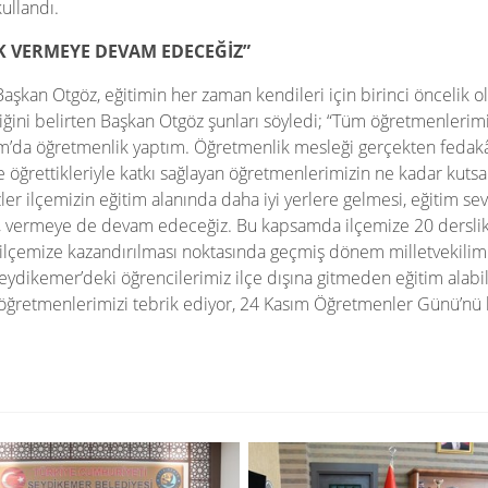
ullandı.
K VERMEYE DEVAM EDECEĞİZ”
Başkan Otgöz, eğitimin her zaman kendileri için birinci öncelik o
ttiğini belirten Başkan Otgöz şunları söyledi; “Tüm öğretmenlerim
rum’da öğretmenlik yaptım. Öğretmenlik mesleği gerçekten fedakâr
öğrettikleriyle katkı sağlayan öğretmenlerimizin ne kadar kutsal 
zler ilçemizin eğitim alanında daha iyi yerlere gelmesi, eğitim s
, vermeye de devam edeceğiz. Bu kapsamda ilçemize 20 derslikl
n ilçemize kazandırılması noktasında geçmiş dönem milletvekilim
Seydikemer’deki öğrencilerimiz ilçe dışına gitmeden eğitim alabil
retmenlerimizi tebrik ediyor, 24 Kasım Öğretmenler Günü’nü 