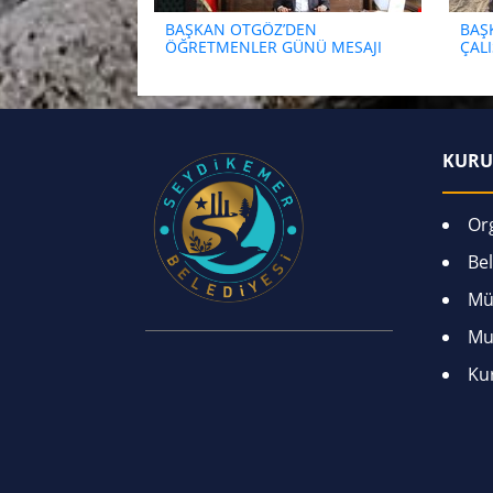
BAŞKAN OTGÖZ’DEN
BAŞ
ÖĞRETMENLER GÜNÜ MESAJI
ÇAL
KURU
Or
Bel
Mü
Mu
Ku