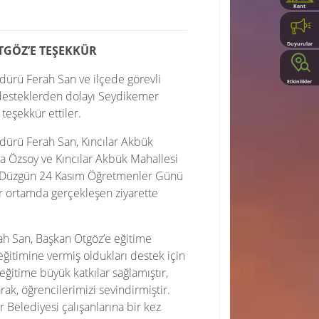
Kent
Rehberi
Duyurular
TGÖZ’E TEŞEKKÜR
dürü Ferah San ve ilçede görevli
Etkinlikler
 desteklerden dolayı Seydikemer
teşekkür ettiler.
dürü Ferah San, Kıncılar Akbük
a Özsoy ve Kıncılar Akbük Mahallesi
l Düzgün 24 Kasım Öğretmenler Günü
r ortamda gerçekleşen ziyarette
rah San, Başkan Otgöz’e eğitime
eğitimine vermiş oldukları destek için
eğitime büyük katkılar sağlamıştır,
ak, öğrencilerimizi sevindirmiştir.
 Belediyesi çalışanlarına bir kez