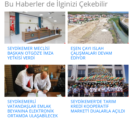
Bu Haberler de İlginizi Çekebilir
SEYDİKEMER MECLİSİ
EŞEN ÇAYI ISLAH
BAŞKAN OTGÖZ’E İMZA
ÇALIŞMALARI DEVAM
YETKİSİ VERDİ
EDİYOR
SEYDİKEMERLİ
SEYDİKEMER'DE TARIM
VATANDAŞLAR EMLAK
KREDİ KOOPERATİF
BEYANINA ELEKTRONİK
MARKET’İ DUALARLA AÇILDI
ORTAMDA ULAŞABİLECEK