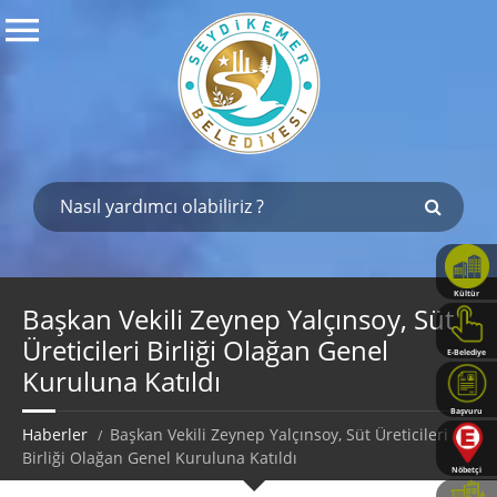
Kültür
Haritası
Başkan Vekili Zeynep Yalçınsoy, Süt
Üreticileri Birliği Olağan Genel
E-Belediye
Kuruluna Katıldı
Başvuru
Rehberi
Haberler
Başkan Vekili Zeynep Yalçınsoy, Süt Üreticileri
Birliği Olağan Genel Kuruluna Katıldı
Nöbetçi
Eczaneler