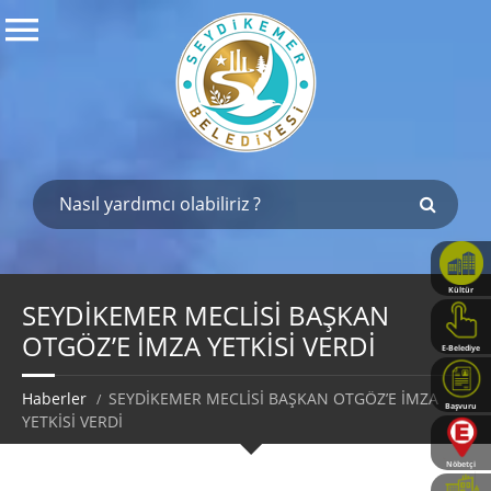
Kültür
Haritası
SEYDİKEMER MECLİSİ BAŞKAN
OTGÖZ’E İMZA YETKİSİ VERDİ
E-Belediye
Haberler
SEYDİKEMER MECLİSİ BAŞKAN OTGÖZ’E İMZA
Başvuru
YETKİSİ VERDİ
Rehberi
Nöbetçi
Eczaneler