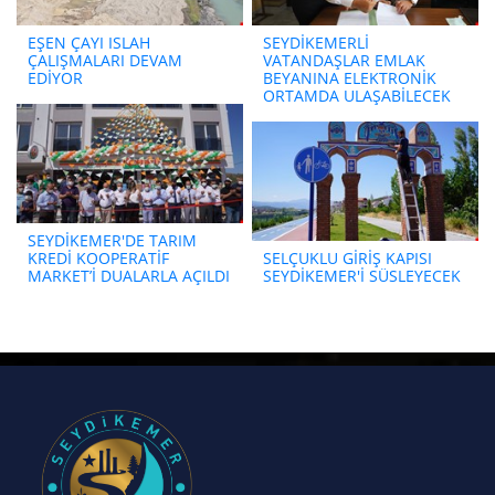
EŞEN ÇAYI ISLAH
SEYDİKEMERLİ
ÇALIŞMALARI DEVAM
VATANDAŞLAR EMLAK
EDİYOR
BEYANINA ELEKTRONİK
ORTAMDA ULAŞABİLECEK
SEYDİKEMER'DE TARIM
KREDİ KOOPERATİF
SELÇUKLU GİRİŞ KAPISI
MARKET’İ DUALARLA AÇILDI
SEYDİKEMER'İ SÜSLEYECEK