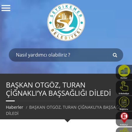
Kültür
Haritası
BAŞKAN OTGÖZ, TURAN
ÇİĞNAKLI’YA BAŞSAĞLIĞI DİLEDİ
E-Belediye
Haberler
BAŞKAN OTGÖZ, TURAN ÇİĞNAKLI’YA BAŞSAĞLIĞI
Başvuru
DİLEDİ
Rehberi
Nöbetçi
Eczaneler