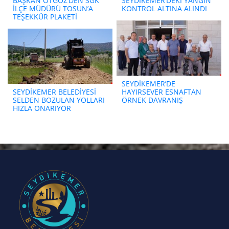
BAŞKAN OTGÖZ’DEN SGK
SEYDİKEMER’DEKİ YANGIN
İLÇE MÜDÜRÜ TOSUN’A
KONTROL ALTINA ALINDI
TEŞEKKÜR PLAKETİ
SEYDİKEMER’DE
SEYDİKEMER BELEDİYESİ
HAYIRSEVER ESNAFTAN
SELDEN BOZULAN YOLLARI
ÖRNEK DAVRANIŞ
HIZLA ONARIYOR