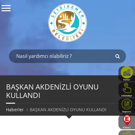
Kültür
Haritası
BAŞKAN AKDENİZLİ OYUNU
KULLANDI
E-Belediye
Haberler
BAŞKAN AKDENİZLİ OYUNU KULLANDI
Başvuru
Rehberi
Nöbetçi
Eczaneler