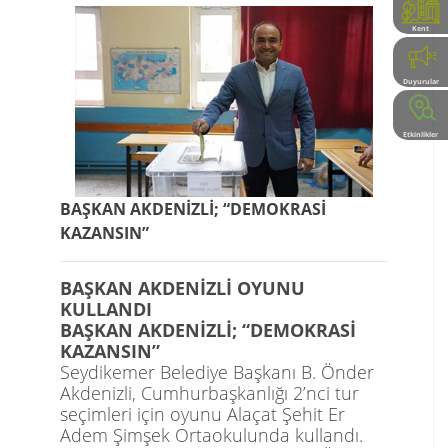
Kent
Rehberi
Duyurular
Etkinlikler
BAŞKAN AKDENİZLİ; “DEMOKRASİ
KAZANSIN”
BAŞKAN AKDENİZLİ OYUNU
KULLANDI
BAŞKAN AKDENİZLİ; “DEMOKRASİ
KAZANSIN”
Seydikemer Belediye Başkanı B. Önder
Akdenizli, Cumhurbaşkanlığı 2’nci tur
seçimleri için oyunu
Alaçat
Şehit Er
Adem Şimşek Ortaokulunda kullandı.