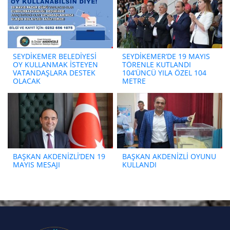
SEYDİKEMER BELEDİYESİ
SEYDİKEMER’DE 19 MAYIS
OY KULLANMAK İSTEYEN
TÖRENLE KUTLANDI
VATANDAŞLARA DESTEK
104’ÜNCÜ YILA ÖZEL 104
OLACAK
METRE
BAŞKAN AKDENİZLİ’DEN 19
BAŞKAN AKDENİZLİ OYUNU
MAYIS MESAJI
KULLANDI