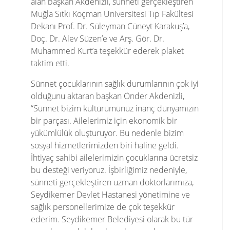
alan başkan Akdenizli, sünneti gerçekleştiren
Muğla Sıtkı Koçman Üniversitesi Tıp Fakültesi
Dekanı Prof. Dr. Süleyman Cüneyt Karakuş’a,
Doç. Dr. Alev Süzen’e ve Arş. Gör. Dr.
Muhammed Kurt’a teşekkür ederek plaket
taktim etti.
Sünnet çocuklarının sağlık durumlarının çok iyi
olduğunu aktaran başkan Önder Akdenizli,
“Sünnet bizim kültürümünüz inanç dünyamızın
bir parçası. Ailelerimiz için ekonomik bir
yükümlülük oluşturuyor. Bu nedenle bizim
sosyal hizmetlerimizden biri haline geldi.
İhtiyaç sahibi ailelerimizin çocuklarına ücretsiz
bu desteği veriyoruz. İşbirliğimiz nedeniyle,
sünneti gerçekleştiren uzman doktorlarımıza,
Seydikemer Devlet Hastanesi yönetimine ve
sağlık personellerimize de çok teşekkür
ederim. Seydikemer Belediyesi olarak bu tür