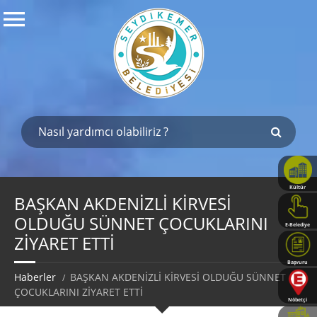
Kültür
Haritası
BAŞKAN AKDENİZLİ KİRVESİ
OLDUĞU SÜNNET ÇOCUKLARINI
E-Belediye
ZİYARET ETTİ
Başvuru
Rehberi
Haberler
BAŞKAN AKDENİZLİ KİRVESİ OLDUĞU SÜNNET
ÇOCUKLARINI ZİYARET ETTİ
Nöbetçi
Eczaneler