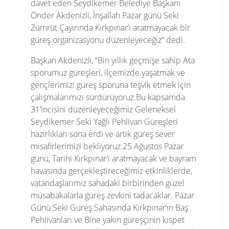
davet eden Seydikemer Belediye Başkanı
Önder Akdenizli, İnşallah Pazar günü Seki
Zümrüt Çayırında Kırkpınar’ı aratmayacak bir
güreş organizasyonu düzenleyeceğiz” dedi.
Başkan Akdenizli, “Bin yıllık geçmişe sahip Ata
sporumuz güreşleri, ilçemizde yaşatmak ve
gençlerimizi güreş sporuna teşvik etmek için
çalışmalarımızı sürdürüyoruz.Bu kapsamda
31’incisini düzenleyeceğimiz Geleneksel
Seydikemer Seki Yağlı Pehlivan Güreşleri
hazırlıkları sona erdi ve artık güreş sever
misafirlerimizi bekliyoruz.25 Ağustos Pazar
günü, Tarihi Kırkpınar’ı aratmayacak ve bayram
havasında gerçekleştireceğimiz etkinliklerde,
vatandaşlarımız sahadaki birbirinden güzel
müsabakalarla güreş zevkini tadacaklar. Pazar
Günü Seki Güreş Sahasında Kırkpınar’ın Baş
Pehlivanları ve Bine yakın güreşçinin kıspet