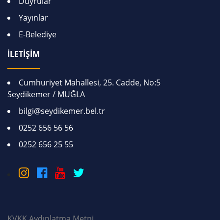
Duyrular
Yayınlar
E-Belediye
İLETİŞİM
Cumhuriyet Mahallesi, 25. Cadde, No:5
Seydikemer / MUĞLA
bilgi@seydikemer.bel.tr
0252 656 56 56
0252 656 25 55
KVKK Aydınlatma Metni