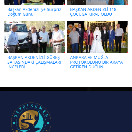
Başkan Akdenizli’ye Sürpriz
BAŞKAN AKDENİZLİ 118
Doğum Günü
ÇOCUĞA KİRVE OLDU
BAŞKAN AKDENİZLİ GÜREŞ
ANKARA VE MUĞLA
SAHASINDAKİ ÇALIŞMALARI
PROTOKOLÜNÜ BİR ARAYA
İNCELEDİ
GETİREN DÜĞÜN