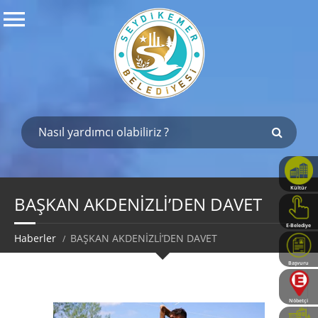
Kültür
Haritası
BAŞKAN AKDENİZLİ’DEN DAVET
E-Belediye
Haberler
BAŞKAN AKDENİZLİ’DEN DAVET
Başvuru
Rehberi
Nöbetçi
Eczaneler