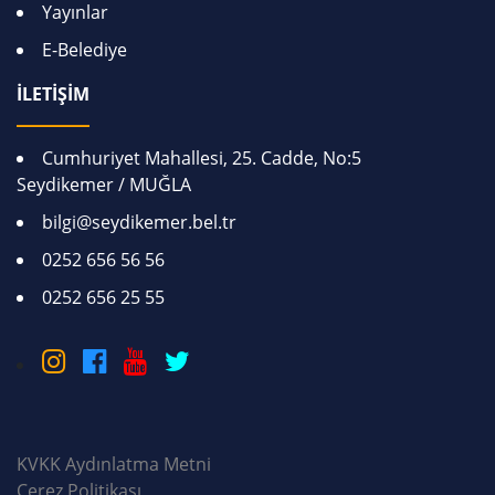
Yayınlar
E-Belediye
İLETİŞİM
Cumhuriyet Mahallesi, 25. Cadde, No:5
Seydikemer / MUĞLA
bilgi@seydikemer.bel.tr
0252 656 56 56
0252 656 25 55
KVKK Aydınlatma Metni
Çerez Politikası