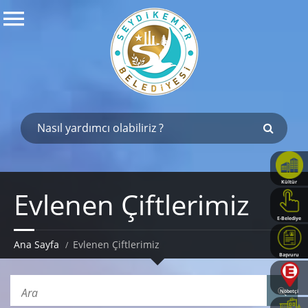
Kültür
Evlenen Çiftlerimiz
Haritası
E-Belediye
Ana Sayfa
Evlenen Çiftlerimiz
Başvuru
Rehberi
Nöbetçi
Eczaneler