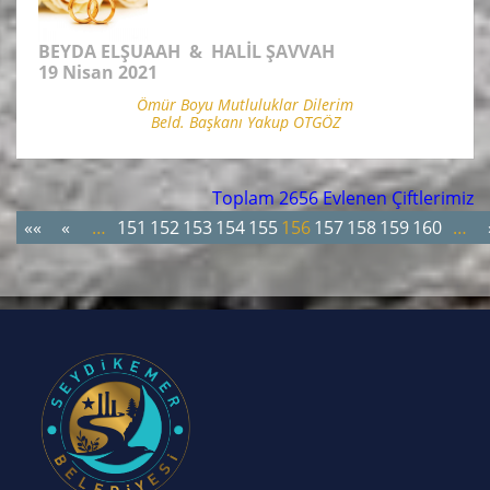
BEYDA ELŞUAAH & HALİL ŞAVVAH
19 Nisan 2021
Ömür Boyu Mutluluklar Dilerim
Beld. Başkanı Yakup OTGÖZ
Toplam 2656 Evlenen Çiftlerimiz
««
«
…
151
152
153
154
155
156
157
158
159
160
…