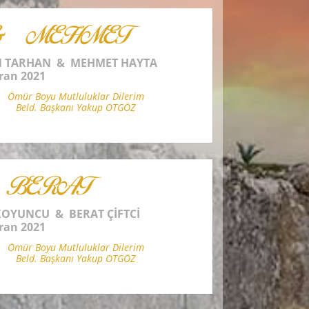
& MEHMET
N TARHAN & MEHMET HAYTA
ran 2021
Ömür Boyu Mutluluklar Dilerim
Beld. Başkanı Yakup OTGÖZ
 BERAT
KOYUNCU & BERAT ÇİFTCİ
ran 2021
Ömür Boyu Mutluluklar Dilerim
Beld. Başkanı Yakup OTGÖZ