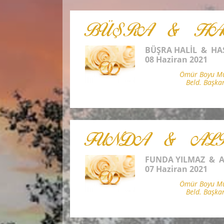
BÜŞRA & HA
BÜŞRA HALİL & H
08 Haziran 2021
Ömür Boyu Mut
Beld. Başka
FUNDA & AL
FUNDA YILMAZ & A
07 Haziran 2021
Ömür Boyu Mut
Beld. Başka