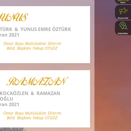
Kent
Rehberi
YUNUS
Duyurular
ZTÜRK & YUNUS EMRE ÖZTÜRK
ran 2021
Etkinlikler
Ömür Boyu Mutluluklar Dilerim
Beld. Başkanı Yakup OTGÖZ
& RAMAZAN
 KOCAÖZLEN & RAMAZAN
OĞLU
ran 2021
Ömür Boyu Mutluluklar Dilerim
Beld. Başkanı Yakup OTGÖZ