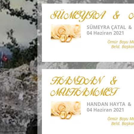
SÜMEYRA & A
SÜMEYRA ÇATAL & 
04 Haziran 2021
Ömür Boyu Mut
Beld. Başka
HANDAN &
MUHAMMET
HANDAN HAYTA &
04 Haziran 2021
Ömür Boyu Mut
Beld. Başka