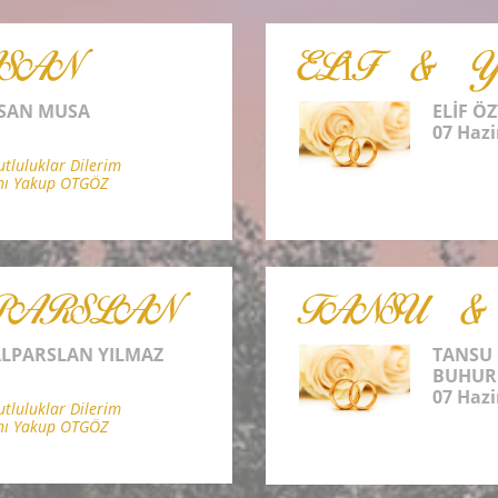
SAN
ELİF & 
ASAN MUSA
ELİF Ö
07 Hazi
luluklar Dilerim
nı Yakup OTGÖZ
PARSLAN
TANSU 
LPARSLAN YILMAZ
TANSU
BUHUR
07 Hazi
luluklar Dilerim
nı Yakup OTGÖZ