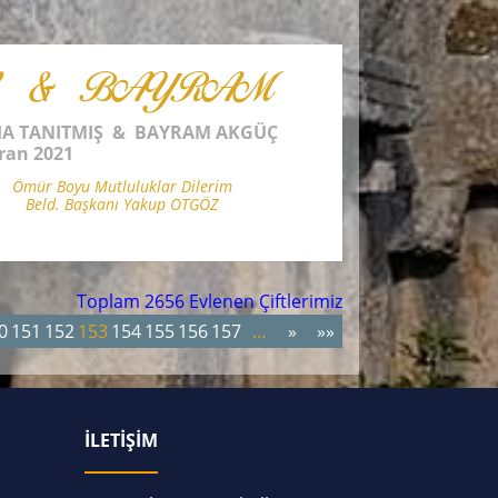
A & BAYRAM
HA TANITMIŞ & BAYRAM AKGÜÇ
ran 2021
Ömür Boyu Mutluluklar Dilerim
Beld. Başkanı Yakup OTGÖZ
Toplam 2656 Evlenen Çiftlerimiz
0
151
152
153
154
155
156
157
…
»
»»
İLETİŞİM