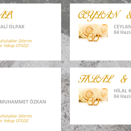
Lİ
CEYLAN 
ALİ OLPAK
CEYLA
04 Hazi
luluklar Dilerim
nı Yakup OTGÖZ
HİLAL &
HİLAL 
04 Hazi
 MUHAMMET ÖZKAN
luluklar Dilerim
nı Yakup OTGÖZ