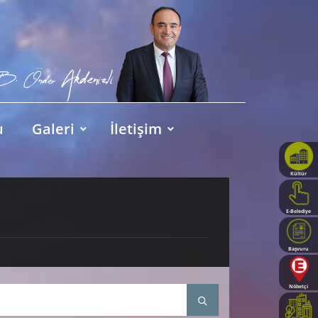
u
Galeri
İletişim
Kültür
Haritası
E-Belediye
Başvuru
Rehberi
Nöbetçi
Eczaneler