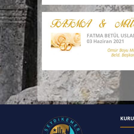
FATMA & MÜ
FATMA BETÜL USL
03 Haziran 2021
Ömür Boyu Mut
Beld. Başka
KURU