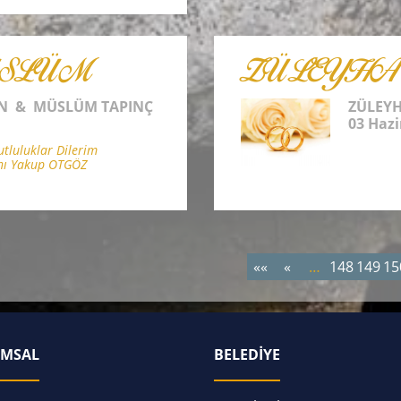
SLÜM
ZÜLEYH
AN & MÜSLÜM TAPINÇ
ZÜLEY
03 Hazi
luluklar Dilerim
nı Yakup OTGÖZ
««
«
…
148
149
15
MSAL
BELEDİYE