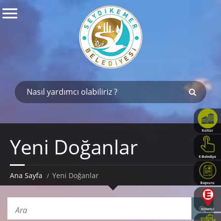
Kültür
Yeni Doğanlar
Haritası
E-Belediye
Ana Sayfa
Yeni Doğanlar
Başvuru
Rehberi
Nöbetçi
Eczaneler