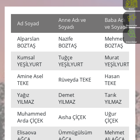
Kent
Rehberi
Anne Adı ve
Baba Adı
Ad Soyad
Soyadı
ve Soyadı
Duyurular
Alparslan
Nazife
Mehmet
Etkinlikler
BOZTAŞ
BOZTAŞ
BOZTAŞ
Kumsal
Tuğçe
Murat
YEŞİLYURT
YEŞİLYURT
YEŞİLYURT
Amine Asel
Hasan
Rüveyda TEKE
TEKE
TEKE
Yağız
Demet
Tarık
YILMAZ
YILMAZ
YILMAZ
Muhammed
Uğur
Aısha ÇİÇEK
Arda ÇİÇEK
ÇİÇEK
Elisaova
Ümmügülsüm
Mehmet
AĞCA
AĞCA
Ali AĞCA