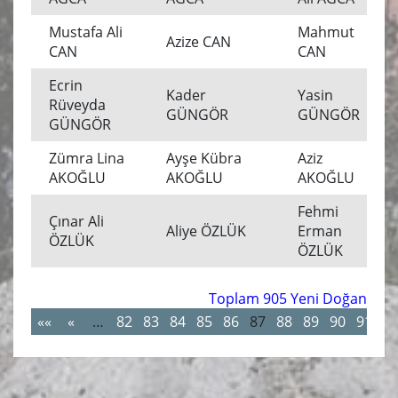
Mustafa Ali
Mahmut
Azize CAN
CAN
CAN
Ecrin
Kader
Yasin
Rüveyda
GÜNGÖR
GÜNGÖR
GÜNGÖR
Zümra Lina
Ayşe Kübra
Aziz
AKOĞLU
AKOĞLU
AKOĞLU
Fehmi
Çınar Ali
Aliye ÖZLÜK
Erman
ÖZLÜK
ÖZLÜK
Toplam 905 Yeni Doğan
««
«
…
82
83
84
85
86
87
88
89
90
91
»