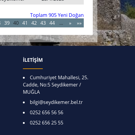
Toplam 905 Yeni Doğan
8
39
40
41
42
43
44
…
»
»»
İLETİŞİM
Cumhuriyet Mahallesi, 25.
Cadde, No:5 Seydikemer /
MUĞLA
bilgi@seydikemer.bel.tr
0252 656 56 56
0252 656 25 55