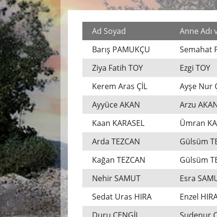
Ad Soyad
Anne Adı 
Barış PAMUKÇU
Semahat
Ziya Fatih TOY
Ezgi TOY
Kerem Aras ÇİL
Ayşe Nur 
Ayyüce AKAN
Arzu AKA
Kaan KARASEL
Ümran KA
Arda TEZCAN
Gülsüm T
Kağan TEZCAN
Gülsüm T
Nehir SAMUT
Esra SAM
Sedat Uras HIRA
Enzel HIR
Duru CENGİL
Sudenur 