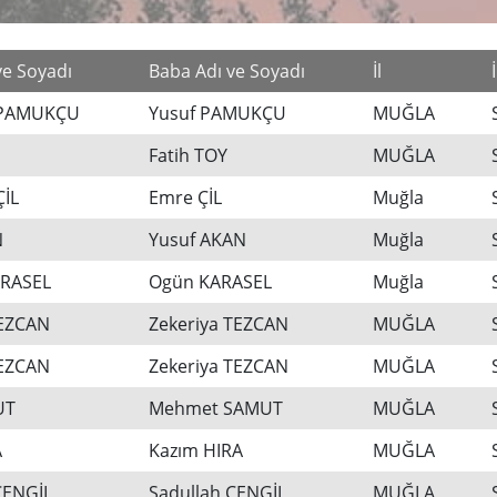
ve Soyadı
Baba Adı ve Soyadı
İl
 PAMUKÇU
Yusuf PAMUKÇU
MUĞLA
Fatih TOY
MUĞLA
ÇİL
Emre ÇİL
Muğla
N
Yusuf AKAN
Muğla
RASEL
Ogün KARASEL
Muğla
EZCAN
Zekeriya TEZCAN
MUĞLA
EZCAN
Zekeriya TEZCAN
MUĞLA
UT
Mehmet SAMUT
MUĞLA
A
Kazım HIRA
MUĞLA
CENGİL
Sadullah CENGİL
MUĞLA