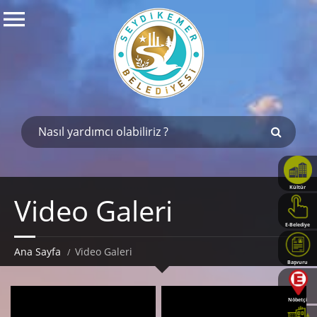
Kültür
Video Galeri
Haritası
E-Belediye
Ana Sayfa
Video Galeri
Başvuru
Rehberi
Nöbetçi
Eczaneler