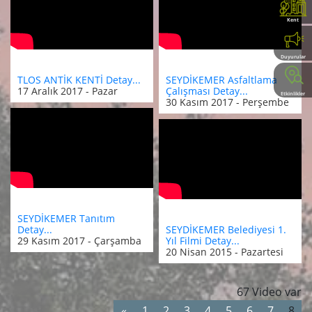
Kent
Rehberi
Duyurular
TLOS ANTİK KENTİ Detay...
SEYDİKEMER Asfaltlama
17 Aralık 2017 - Pazar
Çalışması Detay...
Etkinlikler
30 Kasım 2017 - Perşembe
SEYDİKEMER Tanıtım
Detay...
SEYDİKEMER Belediyesi 1.
29 Kasım 2017 - Çarşamba
Yıl Filmi Detay...
20 Nisan 2015 - Pazartesi
67 Video var
«
1
2
3
4
5
6
7
8