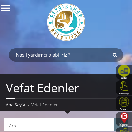
Kültür
Vefat Edenler
Haritası
E-Belediye
Ana Sayfa
Vefat Edenler
Başvuru
Rehberi
Nöbetçi
Eczaneler