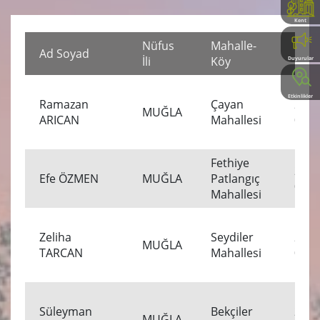
Kent
Rehberi
Nüfus
Mahalle-
Ölü
Ad Soyad
İli
Köy
Tarih
Duyurular
Etkinlikler
Ramazan
Çayan
25.0
MUĞLA
ARICAN
Mahallesi
00:0
Fethiye
24.0
Efe ÖZMEN
MUĞLA
Patlangıç
00:0
Mahallesi
Zeliha
Seydiler
24.0
MUĞLA
TARCAN
Mahallesi
00:0
Süleyman
Bekçiler
23.0
MUĞLA