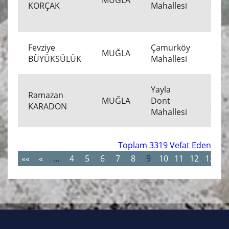
MUĞLA
KORÇAK
Mahallesi
00:0
Fevziye
Çamurköy
19.0
MUĞLA
BÜYÜKSÜLÜK
Mahallesi
00:0
Yayla
Ramazan
18.0
MUĞLA
Dont
KARADON
00:0
Mahallesi
Toplam 3319 Vefat Eden
««
«
…
4
5
6
7
8
9
10
11
12
13
…