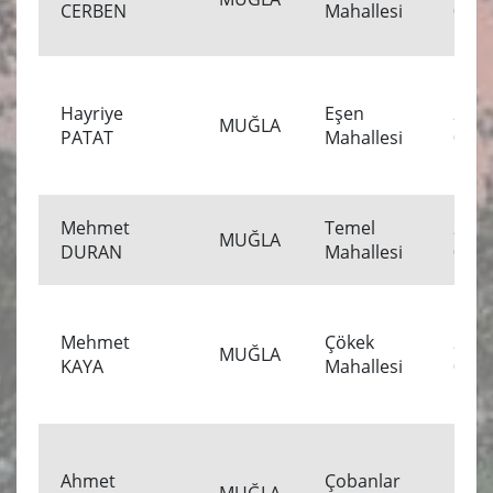
CERBEN
Mahallesi
00:0
Hayriye
Eşen
22.0
MUĞLA
PATAT
Mahallesi
00:0
Mehmet
Temel
21.0
MUĞLA
DURAN
Mahallesi
00:0
Mehmet
Çökek
20.0
MUĞLA
KAYA
Mahallesi
00:0
Ahmet
Çobanlar
19.0