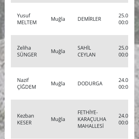
Yusuf
25.04.20
Muğla
DEMİRLER
MELTEM
00:00:00
Zeliha
SAHİL
25.04.20
Muğla
SÜNGER
CEYLAN
00:00:00
Nazif
24.04.20
Muğla
DODURGA
ÇİĞDEM
00:00:00
FETHİYE-
Kezban
24.04.20
Muğla
KARAÇULHA
KESER
00:00:00
MAHALLESİ