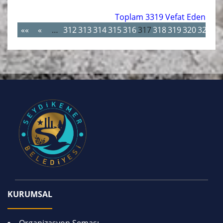
Toplam 3319 Vefat Eden
««
«
…
312
313
314
315
316
317
318
319
320
321
…
KURUMSAL