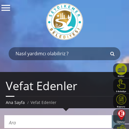
Kültür
Vefat Edenler
Haritası
E-Belediye
Ana Sayfa
Vefat Edenler
Başvuru
Rehberi
Nöbetçi
Eczaneler