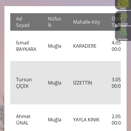
Kent
Rehberi
Ad
Nüfus
Ölüm
Mahalle-Köy
Soyad
İli
Tarihi
Duyurular
Etkinlikler
İsmail
4.05.201
Muğla
KARADERE
BAYKARA
00:00:00
Tursun
3.05.201
Muğla
İZZETTİN
ÇİÇEK
00:00:00
Ahmet
2.05.201
Muğla
YAYLA KINIK
ÜNAL
00:00:00