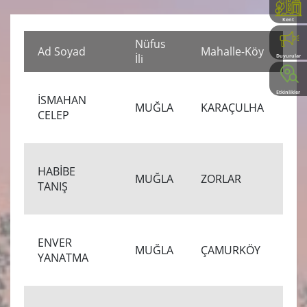
Kent
Rehberi
Nüfus
Öl
Ad Soyad
Mahalle-Köy
İli
Tar
Duyurular
Etkinlikler
İSMAHAN
27
MUĞLA
KARAÇULHA
CELEP
00
HABİBE
26
MUĞLA
ZORLAR
TANIŞ
00
ENVER
20
MUĞLA
ÇAMURKÖY
YANATMA
00