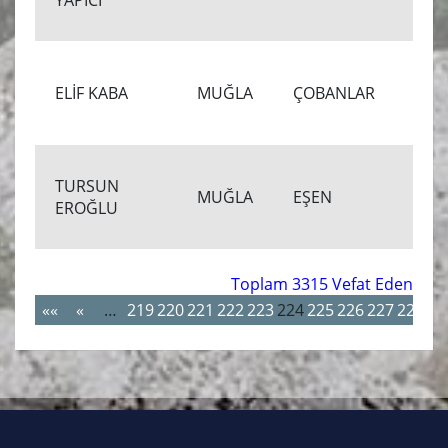
YAPICI
00
8.
ELİF KABA
MUĞLA
ÇOBANLAR
00
TURSUN
6.
MUĞLA
EŞEN
EROĞLU
00
Toplam 3315 Vefat Eden
««
«
…
219
220
221
222
223
224
225
226
227
228
…