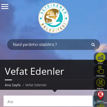
Kültür
Vefat Edenler
Haritası
E-Belediye
Ana Sayfa
Vefat Edenler
Başvuru
Rehberi
Nöbetçi
Eczaneler