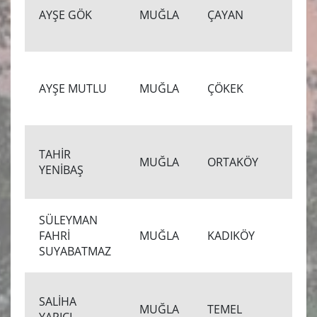
18
AYŞE GÖK
MUĞLA
ÇAYAN
00
17
AYŞE MUTLU
MUĞLA
ÇÖKEK
00
TAHİR
17
MUĞLA
ORTAKÖY
YENİBAŞ
00
SÜLEYMAN
14
FAHRİ
MUĞLA
KADIKÖY
00
SUYABATMAZ
SALİHA
9.
MUĞLA
TEMEL