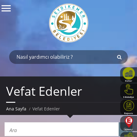
Kültür
Vefat Edenler
Haritası
E-Belediye
Ana Sayfa
Vefat Edenler
Başvuru
Rehberi
Nöbetçi
Eczaneler