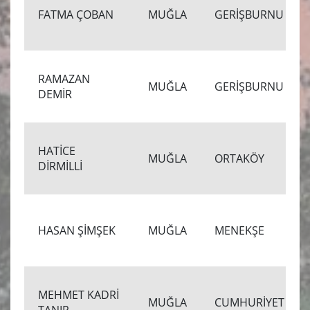
FATMA ÇOBAN
MUĞLA
GERİŞBURNU
RAMAZAN
MUĞLA
GERİŞBURNU
DEMİR
HATİCE
MUĞLA
ORTAKÖY
DİRMİLLİ
HASAN ŞİMŞEK
MUĞLA
MENEKŞE
MEHMET KADRİ
MUĞLA
CUMHURİYET