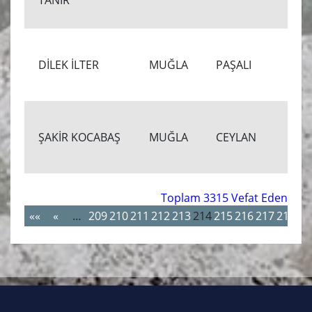
TANIR
DİLEK İLTER
MUĞLA
PAŞALI
ŞAKİR KOCABAŞ
MUĞLA
CEYLAN
Toplam 3315 Vefat Eden
««
«
…
209
210
211
212
213
214
215
216
217
218
…