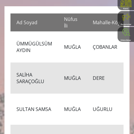
Kent
Rehberi
Nüfus
Ad Soyad
Mahalle-Köy
İli
Duyurular
Etkinlikler
ÜMMÜGÜLSÜM
MUĞLA
ÇOBANLAR
AYDIN
SALİHA
MUĞLA
DERE
SARAÇOĞLU
SULTAN SAMSA
MUĞLA
UĞURLU