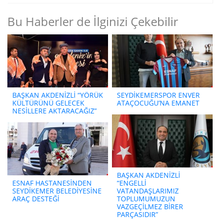
Bu Haberler de İlginizi Çekebilir
BAŞKAN AKDENİZLİ “YÖRÜK
SEYDİKEMERSPOR ENVER
KÜLTÜRÜNÜ GELECEK
ATAÇOCUĞU’NA EMANET
NESİLLERE AKTARACAĞIZ”
BAŞKAN AKDENİZLİ
ESNAF HASTANESİNDEN
“ENGELLİ
SEYDİKEMER BELEDİYESİNE
VATANDAŞLARIMIZ
ARAÇ DESTEĞİ
TOPLUMUMUZUN
VAZGEÇİLMEZ BİRER
PARÇASIDIR”