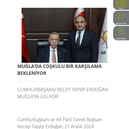
Kent
Rehberi
Duyurular
Etkinlikler
MUĞLA’DA COŞKULU BİR KARŞILAMA
BEKLENİYOR
CUMHURBAŞKANI RECEP TAYYİP ERDOĞAN
MUĞLA’YA GELİYOR
Cumhurbaşkanı ve AK Parti Genel Başkanı
Recep Tayyip Erdoğan, 21 Aralık 2024