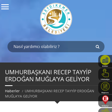
Kültür
Haritası
UMHURBAŞKANI RECEP TAYYİP
ERDOĞAN MUĞLA’YA GELİYOR
E-Belediye
Haberler
UMHURBAŞKANI RECEP TAYYİP ERDOĞAN
Başvuru
MUĞLA’YA GELİYOR
Rehberi
Nöbetçi
Eczaneler