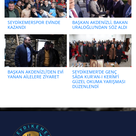
SEYDİKEMERSPOR EVİNDE
BAŞKAN AKDENİZLİ, BAKAN
KAZANDI
URALOĞLU’NDAN SÖZ ALDI
BAŞKAN AKDENİZLİ’DEN EVİ
SEYDİKEMER’DE GENÇ
YANAN AİLELERE ZİYARET
SÂDA KUR'AN-I KERİM'İ
GÜZEL OKUMA YARIŞMASI
DÜZENLENDİ