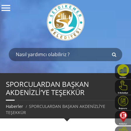
Kültür
Haritası
SPORCULARDAN BAŞKAN
AKDENİZLİ’YE TEŞEKKÜR
E-Belediye
Haberler
SPORCULARDAN BAŞKAN AKDENİZLİ’YE
Başvuru
TEŞEKKÜR
Rehberi
Nöbetçi
Eczaneler