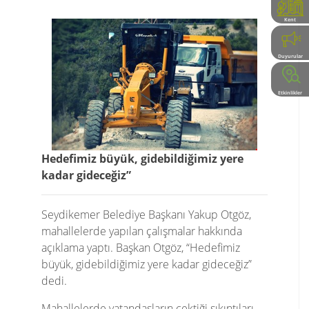
Kent
Rehberi
Duyurular
Etkinlikler
Hedefimiz büyük, gidebildiğimiz yere
kadar gideceğiz”
Seydikemer Belediye Başkanı Yakup Otgöz,
mahallelerde yapılan çalışmalar hakkında
açıklama yaptı. Başkan Otgöz, “Hedefimiz
büyük, gidebildiğimiz yere kadar gideceğiz”
dedi.
Mahallelerde vatandaşların çektiği sıkıntıları