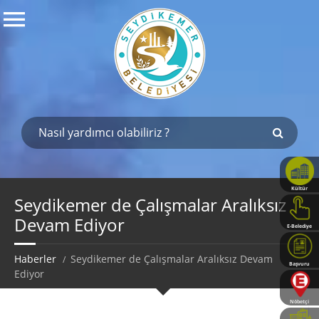
Kültür
Haritası
Seydikemer de Çalışmalar Aralıksız
Devam Ediyor
E-Belediye
Haberler
Seydikemer de Çalışmalar Aralıksız Devam
Başvuru
Ediyor
Rehberi
Nöbetçi
Eczaneler