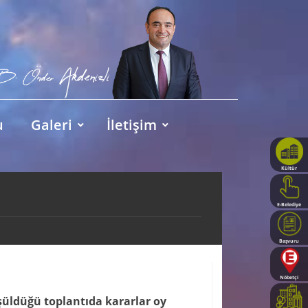
u
Galeri
İletişim
Kültür
Haritası
E-Belediye
Başvuru
Rehberi
Nöbetçi
Eczaneler
üldüğü toplantıda kararlar oy