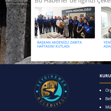
Bu Haberler de İlginizi Çekeb
BAŞKAN AKDENİZLİ ZABITA
YENİ
HAFTASINI KUTLADI
ADAL
KURU
Or
Bel
Mü