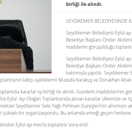
birliği ile alındı.
SEYDİKEMER BELEDİYESİNDE KA
Seydikemer Belediyesi Eylül ayı
Belediye Başkanı Önder Akdenizl
maddenin görüşüldüğü toplantıda 
Seydikemer Belediyesi Eylül ayı
Belediye Başkanı Önder Akdeniz
katılımıyla yapıldı. Seydikemer
plantısının kâtip üyeliklerini Mustafa Karakuş ve Dorukhan Abalı 
lantıda kararlar oy birliği ile alındı. Gündem maddelerinin g
si Eylül Ayı Olağan Toplantısında alınan kararlar ülkemize ve ilç
eksel Seydikemer Seki Yağlı Pehlivan Güreşlerinin alnımızın akıy
evki yüksek bir organizasyondu. Bu anlamda emeği geçen herkes
ından Eylül ayı meclis toplantısı sona erdi.