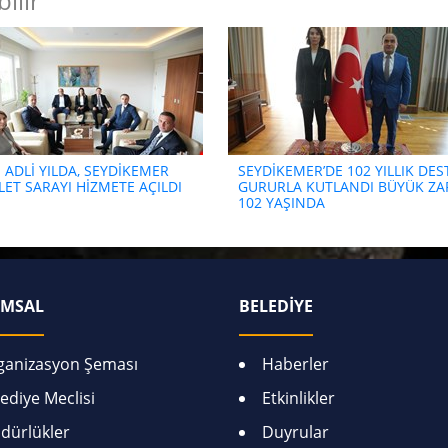
ilir
 ADLİ YILDA, SEYDİKEMER
SEYDİKEMER’DE 102 YILLIK DE
ET SARAYI HİZMETE AÇILDI
GURURLA KUTLANDI BÜYÜK ZA
102 YAŞINDA
MSAL
BELEDİYE
ganizasyon Şeması
Haberler
ediye Meclisi
Etkinlikler
dürlükler
Duyrular