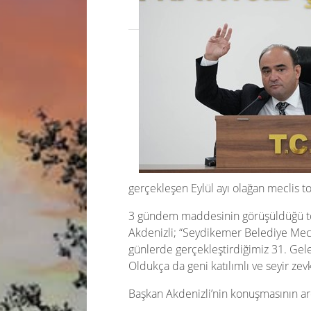
gerçekleşen Eylül ayı olağan meclis to
3 gündem maddesinin görüşüldüğü top
Akdenizli; “Seydikemer Belediye Mecli
günlerde gerçekleştirdiğimiz 31. Gelen
Oldukça da geni katılımlı ve seyir z
Başkan Akdenizli’nin konuşmasının ard