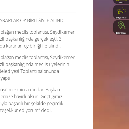
Kent
Rehberi
Duyurular
RARLAR OY BİRLİĞİYLE ALINDI
 olağan meclis toplantısı, Seydikemer
Etkinlikler
i başkanlığında gerçekleşti. 3
kararlar oy birliği ile alındı.
 olağan meclis toplantısı, Seydikemer
li başkanlığında meclis üyelerinin
 Belediyesi Toplantı salonunda
yaptı.
örüşülmesinin ardından Başkan
emize hayırlı olsun. Geçtiğimiz
la başarılı bir şekilde geçirdik.
e teşekkür ediyorum” dedi.