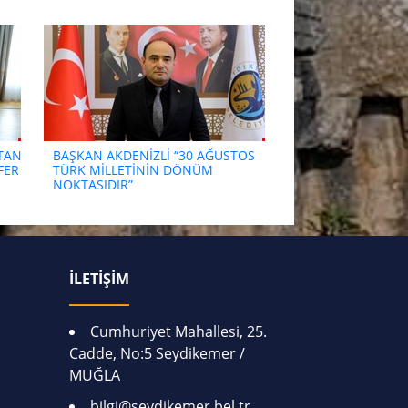
STAN
BAŞKAN AKDENİZLİ “30 AĞUSTOS
FER
TÜRK MİLLETİNİN DÖNÜM
NOKTASIDIR”
İLETİŞİM
Cumhuriyet Mahallesi, 25.
Cadde, No:5 Seydikemer /
MUĞLA
bilgi@seydikemer.bel.tr