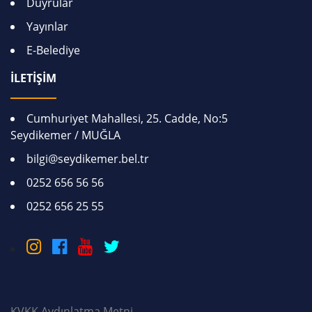
Duyrular
Yayınlar
E-Belediye
İLETİŞİM
Cumhuriyet Mahallesi, 25. Cadde, No:5
Seydikemer / MUĞLA
bilgi@seydikemer.bel.tr
0252 656 56 56
0252 656 25 55
KVKK Aydınlatma Metni