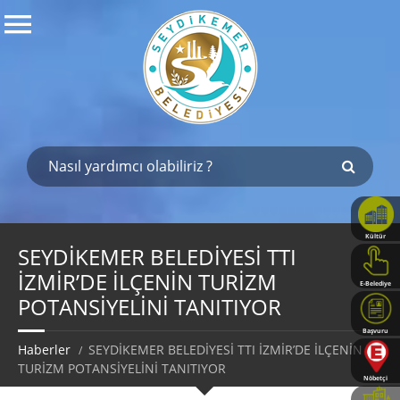
Kültür
Haritası
SEYDİKEMER BELEDİYESİ TTI
İZMİR’DE İLÇENİN TURİZM
E-Belediye
POTANSİYELİNİ TANITIYOR
Başvuru
Rehberi
Haberler
SEYDİKEMER BELEDİYESİ TTI İZMİR’DE İLÇENİN
TURİZM POTANSİYELİNİ TANITIYOR
Nöbetçi
Eczaneler