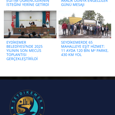
EĞİTİM ÖĞRENCİLERİNİN
ARALIK DÜNYA ENGELLİLER
İSTEĞİNİ YERİNE GETİRDİ
GÜNÜ MESAJI
EYDİKEMER
SEYDİKEMERDE 65
BELEDİYESİ’NDE 2025
MAHALLEYE EŞİT HİZMET:
YILININ SON MECLİS
11 AYDA 120 BİN M² PARKE,
TOPLANTISI
430 KM YOL
GERÇEKLEŞTİRİLDİ