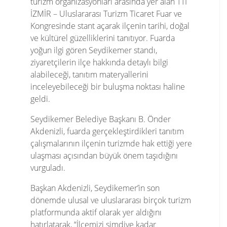
turizm organizasyonları arasında yer alan TTI
İZMİR – Uluslararası Turizm Ticaret Fuar ve
Kongresinde stant açarak ilçenin tarihi, doğal
ve kültürel güzelliklerini tanıtıyor. Fuarda
yoğun ilgi gören Seydikemer standı,
ziyaretçilerin ilçe hakkında detaylı bilgi
alabileceği, tanıtım materyallerini
inceleyebileceği bir buluşma noktası haline
geldi.
Seydikemer Belediye Başkanı B. Önder
Akdenizli, fuarda gerçekleştirdikleri tanıtım
çalışmalarının ilçenin turizmde hak ettiği yere
ulaşması açısından büyük önem taşıdığını
vurguladı.
Başkan Akdenizli, Seydikemer’in son
dönemde ulusal ve uluslararası birçok turizm
platformunda aktif olarak yer aldığını
hatırlatarak, “İlçemizi şimdiye kadar