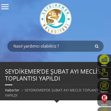
Kültür
Haritası
SEYDİKEMER’DE ŞUBAT AYI MECLİS
TOPLANTISI YAPILDI
E-Belediye
Haberler
SEYDİKEMER’DE ŞUBAT AYI MECLİS TOPLANTISI
Başvuru
YAPILDI
Rehberi
Nöbetçi
Eczaneler